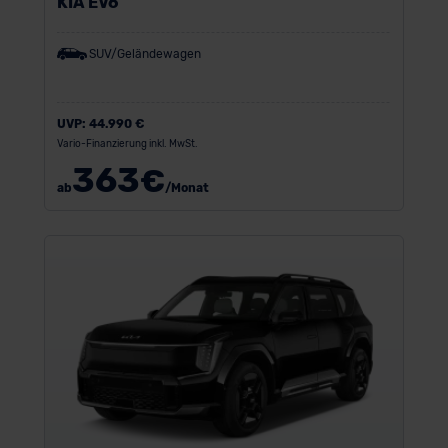
KIA EV6
SUV/Geländewagen
UVP:
44.990 €
Vario-Finanzierung inkl. MwSt.
363
€
ab
/Monat