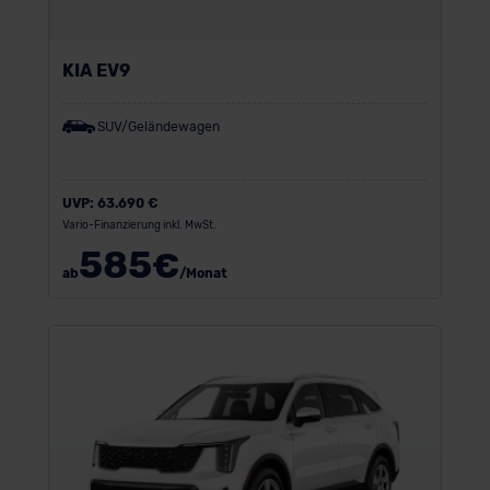
KIA EV9
SUV/Geländewagen
UVP:
63.690 €
Vario-Finanzierung inkl. MwSt.
585
€
ab
/Monat