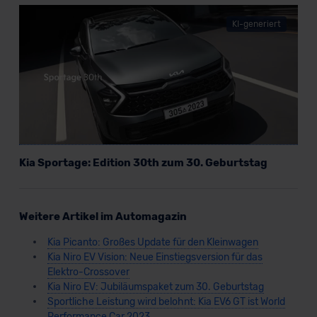
KI-generiert
Kia Sportage: Edition 30th zum 30. Geburtstag
Weitere Artikel im Automagazin
Kia Picanto: Großes Update für den Kleinwagen
Kia Niro EV Vision: Neue Einstiegsversion für das
Elektro-Crossover
Kia Niro EV: Jubiläumspaket zum 30. Geburtstag
Sportliche Leistung wird belohnt: Kia EV6 GT ist World
Performance Car 2023