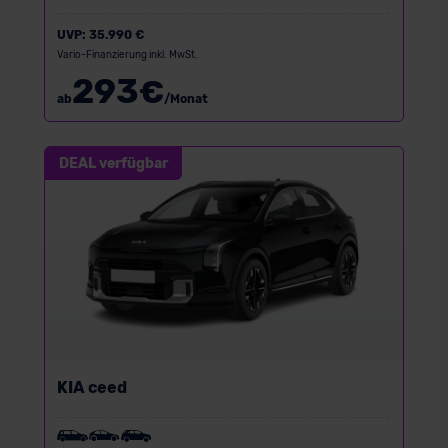
UVP:
35.990 €
Vario-Finanzierung inkl. MwSt.
293
€
ab
/Monat
DEAL verfügbar
KIA ceed