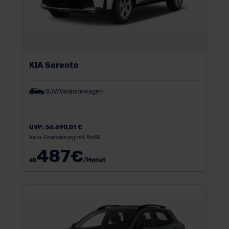
KIA Sorento
SUV/Geländewagen
UVP:
56.690,01 €
Vario-Finanzierung inkl. MwSt.
487
€
ab
/Monat