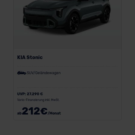
KIA Stonic
SUV/Geländewagen
UVP:
27.290 €
Vario-Finanzierung inkl. MwSt.
212
€
ab
/Monat