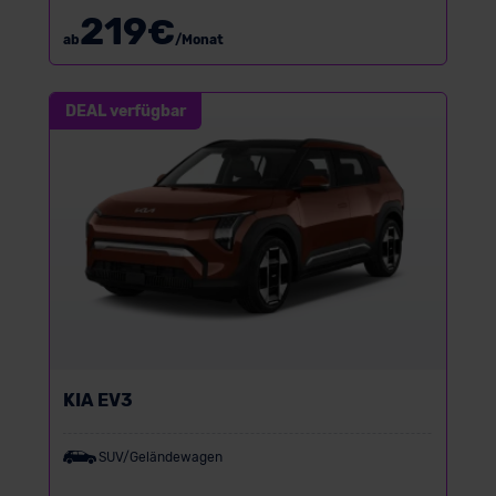
219
€
ab
/Monat
DEAL verfügbar
KIA EV3
SUV/Geländewagen