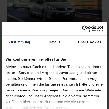
Honda Jazz (Test 2023): Heißer Swing oder
zurück zum Blues nach der Modellpflege?
Zustimmung
Details
Über Cookies
Nach einer schöpferischen Pause kehrte der Honda Jazz
2002 zurück. 2020 übernahm die 5. Reihe, die Anfang 2023
Wir konfigurieren hier alles für Sie
überarbeitet wurde. Was der renovierte Honda Jazz V kann,
klären wir im Test.
MeinAuto nutzt Cookies und andere Technologien, damit
unsere Services und Angebote zuverlässig und sicher
Artikel lesen
laufen. So können wir für Sie die Performance im Auge
behalten und Ihnen die für Sie relevanten Inhalte und eine
personalisierte Werbung zeigen. Damit unsere Webseite,
der Service und unser Angebot funktionieren, sammeln
KI-generiert
wir Daten über unsere Nutzer und wie sie unsere
Angebote auf welchen Geräten nutzen.