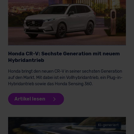
Kommission (Art. 45 Abs. 1 DSGVO), von
Standarddatenschutzklauseln (Art. 46 Abs. 2 lit. c
DSGVO) oder wenn Sie hierzu Ihre Einwilligung freiwillig
erteilen. Nähere Informationen zu den bestehenden
Datenschutzklauseln können Sie über den Kontakt zu
unserem Datenschutzbeauftragten unter
datenschutz@meinauto.de anfordern.
Honda CR-V: Sechste Generation mit neuem
Datenschutzerklärung
|
Impressum
Hybridantrieb
Honda bringt den neuen CR-V in seiner sechsten Generation
auf den Markt. Mit dabei ist ein Vollhybridantrieb, ein Plug-in-
Hybridantrieb sowie das Honda Sensing 360.
Artikel lesen
KI-generiert