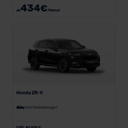
434
€
ab
/Monat
Honda ZR-V
SUV/Geländewagen
UVP:
40.900 €