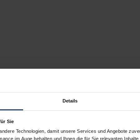
Details
für Sie
andere Technologien, damit unsere Services und Angebote zuverl
mance im Auge behalten und Ihnen die für Sie relevanten Inhalte 