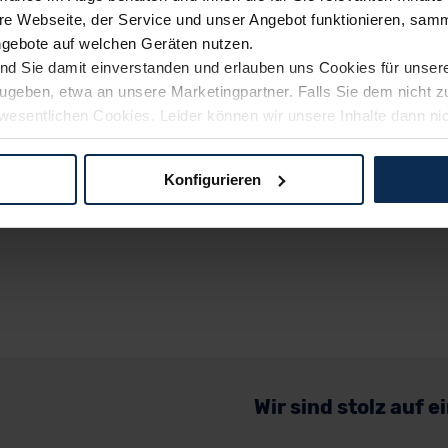
e Webseite, der Service und unser Angebot funktionieren, samm
ngebote auf welchen Geräten nutzen.
ind Sie damit einverstanden und erlauben uns Cookies für unse
rzugeben, etwa an unsere Marketingpartner. Falls Sie dem nicht
wesentlichen Cookies. Leider können wir unsere Inhalte dann ni
 dem Weg zu Ihrem Neuwagen unterstützen. Sie können die Einste
Konfigurieren
logien und Cookies gilt – soweit keine detaillierteren Angaben e
ger außerhalb der EU zu übermitteln oder dort verarbeiten zu la
rhalb der EU erfolgt, erfolgt dies ausschließlich auf der Grundl
 der EU-Kommission (Art. 45 Abs. 1 DSGVO), von Standarddate
n Sie hierzu Ihre Einwilligung freiwillig erteilen. Nähere Infor
 Sie über den Kontakt zu unserem Datenschutzbeauftragten un
Wir sind stolz auf 
pressum