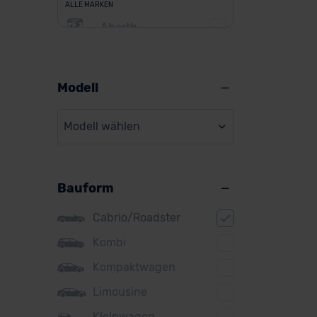
ALLE MARKEN
Abarth
Alfa Romeo
Alpine
Modell
Audi
Modell wählen
BMW
BYD
Bauform
Citroen
Cupra
Cabrio/Roadster
DS
Kombi
Kompaktwagen
Dacia
Limousine
Fiat
Kleinwagen