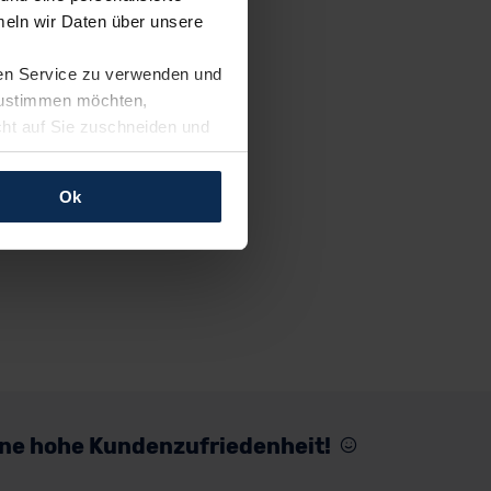
eln wir Daten über unsere
ren Service zu verwenden und
 zustimmen möchten,
cht auf Sie zuschneiden und
llungen jederzeit anpassen
Ok
rfolgen: Wir beabsichtigen
ssen. Soweit eine
age eines
nschutzklauseln (Art. 46
mationen zu den bestehenden
ter datenschutz@meinauto.de
eine hohe Kundenzufriedenheit!