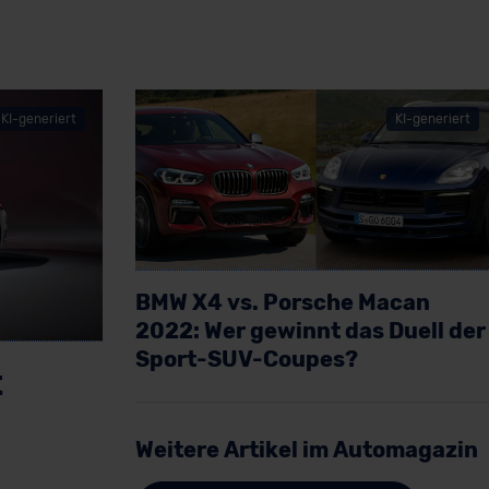
KI-generiert
KI-generiert
BMW X4 vs. Porsche Macan
2022: Wer gewinnt das Duell der
Sport-SUV-Coupes?
t
Artikel lesen
Weitere Artikel im Automagazin