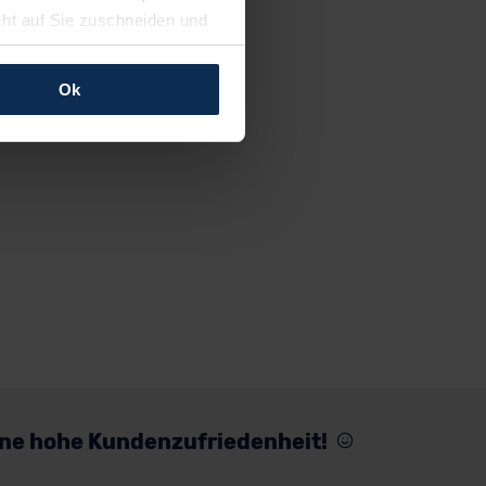
cht auf Sie zuschneiden und
llungen jederzeit anpassen
Ok
rfolgen: Wir beabsichtigen
ssen. Soweit eine
age eines
nschutzklauseln (Art. 46
mationen zu den bestehenden
ter datenschutz@meinauto.de
eine hohe Kundenzufriedenheit!