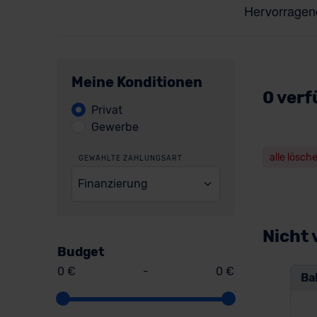
Meine Konditionen
0 verf
Privat
Gewerbe
alle lösch
GEWÄHLTE ZAHLUNGSART
Finanzierung
Nicht 
Budget
0 €
-
0 €
Ba