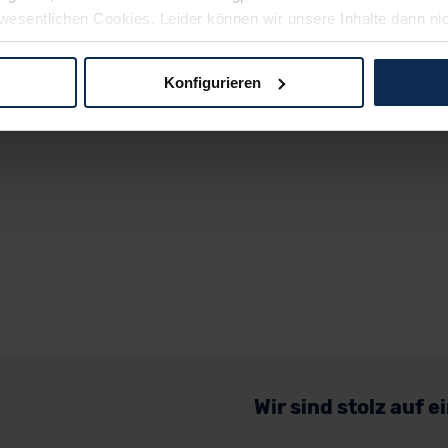
wesentlichen Cookies. Leider können wir unsere Inhalte dann ni
 dem Weg zu Ihrem Neuwagen unterstützen. Sie können die Einste
Konfigurieren
logien und Cookies gilt – soweit keine detaillierteren Angaben e
ger außerhalb der EU zu übermitteln oder dort verarbeiten zu la
rhalb der EU erfolgt, erfolgt dies ausschließlich auf der Grundl
 der EU-Kommission (Art. 45 Abs. 1 DSGVO), von Standarddate
n Sie hierzu Ihre Einwilligung freiwillig erteilen. Nähere Infor
 Sie über den Kontakt zu unserem Datenschutzbeauftragten un
pressum
Wir sind stolz auf 