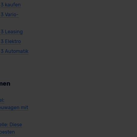
r 3 kaufen
 3 Vario-
 3 Leasing
 3 Elektro
r 3 Automatik
men
l:
euwagen mit
lle: Diese
 besten