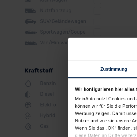
Ford
Nutzfahrzeug
Honda
SUV/Geländewagen
Hyundai
Sportwagen/Coupé
Jeep
Van/Minivan
KIA
Land Rover
Zustimmung
Kraftstoff
Lexus
Benzin
MINI
Wir konfigurieren hier alles 
Diesel
Mazda
MeinAuto nutzt Cookies und 
Elektro
können wir für Sie die Perfor
Mercedes
Werbung zeigen. Damit unser
Hybrid
Mitsubishi
Nutzer und wie sie unsere A
Gas
Wenn Sie das „OK“ finden, s
Nissan
diese Daten an Dritte weite