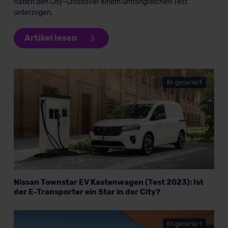
haben den City-Crossover einem umfangreichen Test
erteilen. Nähere Informationen zu den bestehenden
unterzogen.
Datenschutzklauseln können Sie über den Kontakt zu
unserem Datenschutzbeauftragten unter
Artikel lesen
datenschutz@meinauto.de anfordern.
Datenschutzerklärung
|
Impressum
KI-generiert
Nissan Townstar EV Kastenwagen (Test 2023): Ist
der E-Transporter ein Star in der City?
KI-generiert