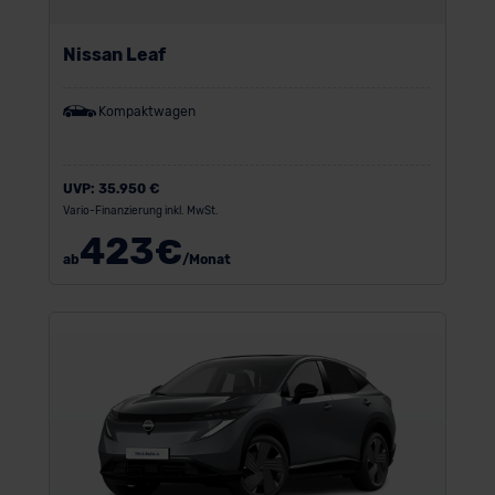
Nissan Leaf
Kompaktwagen
UVP:
35.950 €
Vario-Finanzierung inkl. MwSt.
423
€
ab
/Monat