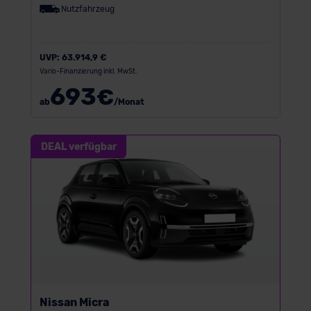
Nutzfahrzeug
UVP:
63.914,9 €
Vario-Finanzierung inkl. MwSt.
693
€
ab
/Monat
DEAL verfügbar
Nissan Micra