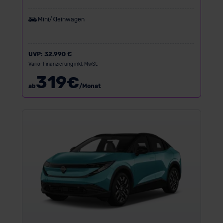
Mini/Kleinwagen
UVP:
32.990 €
Vario-Finanzierung inkl. MwSt.
319
€
ab
/Monat