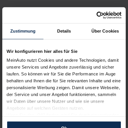
Wir sind stolz auf eine hohe
Kundenzufriedenheit!
Zustimmung
Details
Über Cookies
MeinAuto.de hat langjährige Erfahrungen auf dem
Neuwagenmarkt in Deutschland. Unsere Kunden haben
Wir konfigurieren hier alles für Sie
dadurch ihr Wunschauto zum Top-Rabatt erhalten und
bewerten unsere Arbeit positiv.
MeinAuto nutzt Cookies und andere Technologien, damit
unsere Services und Angebote zuverlässig und sicher
laufen. So können wir für Sie die Performance im Auge
Sehen Sie sich unsere Bewertungen an:
behalten und Ihnen die für Sie relevanten Inhalte und eine
personalisierte Werbung zeigen. Damit unsere Webseite,
der Service und unser Angebot funktionieren, sammeln
wir Daten über unsere Nutzer und wie sie unsere
Angebote auf welchen Geräten nutzen.
Wenn Sie das „OK“ finden, sind Sie damit einverstanden
und erlauben uns Cookies für unseren Service zu