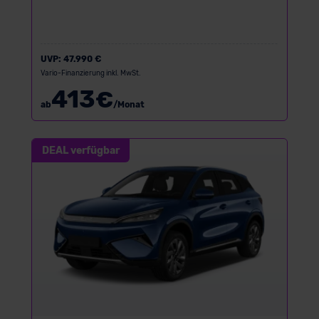
UVP:
47.990 €
Vario-Finanzierung inkl. MwSt.
413
€
ab
/Monat
DEAL verfügbar