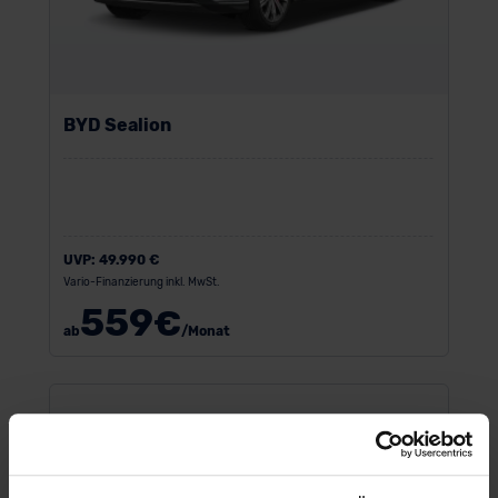
BYD Sealion
UVP:
49.990 €
Vario-Finanzierung inkl. MwSt.
559
€
ab
/Monat