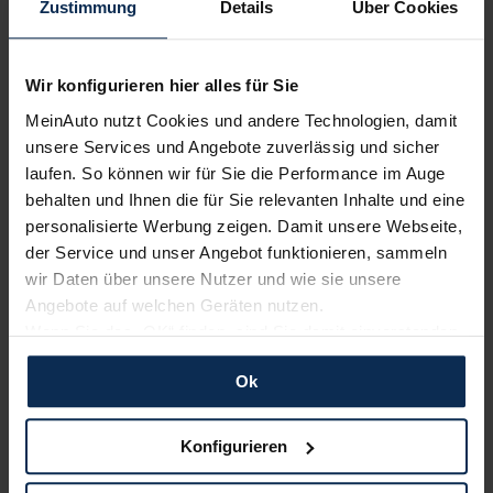
Zustimmung
Details
Über Cookies
Wir konfigurieren hier alles für Sie
MeinAuto nutzt Cookies und andere Technologien, damit
unsere Services und Angebote zuverlässig und sicher
laufen. So können wir für Sie die Performance im Auge
BYD Tang
behalten und Ihnen die für Sie relevanten Inhalte und eine
personalisierte Werbung zeigen. Damit unsere Webseite,
der Service und unser Angebot funktionieren, sammeln
wir Daten über unsere Nutzer und wie sie unsere
Angebote auf welchen Geräten nutzen.
UVP:
75.000 €
Wenn Sie das „OK“ finden, sind Sie damit einverstanden
Vario-Finanzierung inkl. MwSt.
und erlauben uns Cookies für unseren Service zu
584
€
Ok
verwenden und diese Daten an Dritte weiterzugeben,
ab
/Monat
etwa an unsere Marketingpartner. Falls Sie dem nicht
zustimmen möchten, beschränken wir uns auf die
Konfigurieren
wesentlichen Cookies. Leider können wir unsere Inhalte
dann nicht auf Sie zuschneiden und Sie somit nicht