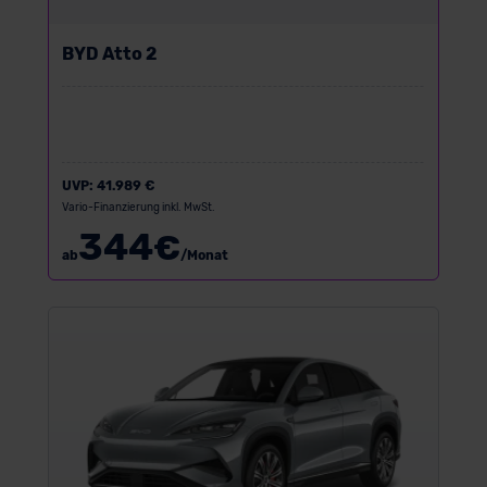
BYD Atto 2
UVP:
41.989 €
Vario-Finanzierung inkl. MwSt.
344
€
ab
/Monat