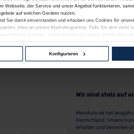
e Webseite, der Service und unser Angebot funktionieren, samm
ngebote auf welchen Geräten nutzen.
ind Sie damit einverstanden und erlauben uns Cookies für unse
rzugeben, etwa an unsere Marketingpartner. Falls Sie dem nicht
wesentlichen Cookies. Leider können wir unsere Inhalte dann ni
 dem Weg zu Ihrem Neuwagen unterstützen. Sie können die Einste
Konfigurieren
logien und Cookies gilt – soweit keine detaillierteren Angaben e
ger außerhalb der EU zu übermitteln oder dort verarbeiten zu la
rhalb der EU erfolgt, erfolgt dies ausschließlich auf der Grundl
 der EU-Kommission (Art. 45 Abs. 1 DSGVO), von Standarddate
n Sie hierzu Ihre Einwilligung freiwillig erteilen. Nähere Infor
Wir sind stolz auf 
 Sie über den Kontakt zu unserem Datenschutzbeauftragten un
MeinAuto.de hat langjäh
Deutschland. Unsere Kun
pressum
erhalten und bewerten uns