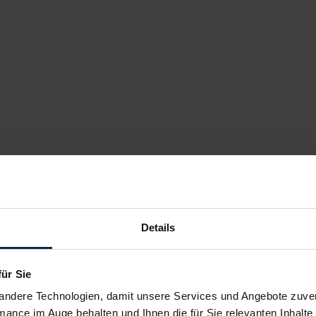
Details
für Sie
andere Technologien, damit unsere Services und Angebote zuverl
mance im Auge behalten und Ihnen die für Sie relevanten Inhalte 