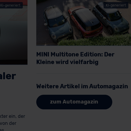
KI-generiert
KI-generiert
MINI Multitone Edition: Der
Kleine wird vielfarbig
Artikel lesen
aler
Weitere Artikel im Automagazin
zum Automagazin
ter ein, der
 von der
as