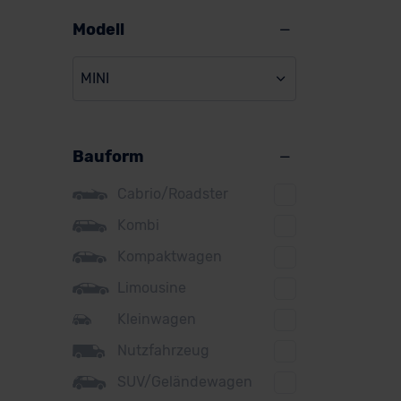
Alpine
Modell
Audi
MINI
BMW
BYD
Bauform
Citroen
Cupra
Cabrio/Roadster
DS
Kombi
Kompaktwagen
Dacia
Limousine
Fiat
Kleinwagen
Ford
Nutzfahrzeug
Honda
SUV/Geländewagen
Hyundai