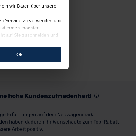
eln wir Daten über unsere
ren Service zu verwenden und
 zustimmen möchten,
cht auf Sie zuschneiden und
llungen jederzeit anpassen
Ok
rfolgen: Wir beabsichtigen
ssen. Soweit eine
age eines
nschutzklauseln (Art. 46
mationen zu den bestehenden
eine hohe Kundenzufriedenheit!
ter datenschutz@meinauto.de
rige Erfahrungen auf dem Neuwagenmarkt in
den haben dadurch ihr Wunschauto zum Top-Rabatt
ere Arbeit positiv.