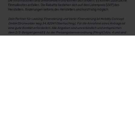
Die Informationen sind
unverbindlich
und können sich ändern. Es können zusätzliche
Einmalkosten anfallen. Die Rabatte beziehen sich auf den Listenpreis (UVP) des
Herstellers. Änderungen seitens des Herstellers sind kurzfristig möglich.
Dein Partner für Leasing, Finanzierung und Vario-Finanzierung ist Mobility Concept
GmbH (Grünwalder Weg 34, 82041 Oberhaching). Für die Annahme eines Antrags ist
eine gute Bonität erforderlich. Alle Angaben sind unverbindlich und entsprechen
dem 2/3-Beispiel gemäß § 6a der Preisangabenverordnung (PAngV) Abs. 4 und sind
ohne Gewähr.
Für Informationen zum offiziellen Kraftstoffverbrauch und den CO₂-Emissionen
neuer Fahrzeuge kannst du den
"Leitfaden über den Kraftstoffverbrauch und die
CO₂-Emissionen neuer Personenkraftwagen"
einsehen. Dieser Leitfaden ist in
allen Verkaufsstellen erhältlich und kann kostenlos als
PDF-Download
bei der
Deutschen Automobil Treuhand GmbH (DAT) heruntergeladen werden.
MeinAuto.de
ist eine 2007 gegründete, digitale Plattform, die
Neu- und Gebrauchtwagen als Leasing, Finanzierung oder
zum Kauf anbietet, transparent vergleichbar macht und
markenunabhängig berät.