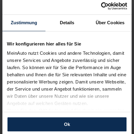
Zustimmung
Details
Über Cookies
Wir sind stolz auf eine hohe
Kundenzufriedenheit!
Wir konfigurieren hier alles für Sie
MeinAuto.de hat langjährige Erfahrungen auf dem
MeinAuto nutzt Cookies und andere Technologien, damit
Neuwagenmarkt in Deutschland. Unsere Kunden haben
unsere Services und Angebote zuverlässig und sicher
dadurch ihr Wunschauto zum Top-Rabatt erhalten und
laufen. So können wir für Sie die Performance im Auge
bewerten unsere Arbeit positiv.
behalten und Ihnen die für Sie relevanten Inhalte und eine
personalisierte Werbung zeigen. Damit unsere Webseite,
der Service und unser Angebot funktionieren, sammeln
Sehen Sie sich unsere Bewertungen an:
wir Daten über unsere Nutzer und wie sie unsere
Angebote auf welchen Geräten nutzen.
Wenn Sie das „OK“ finden, sind Sie damit einverstanden
und erlauben uns Cookies für unseren Service zu
Ok
verwenden und diese Daten an Dritte weiterzugeben,
etwa an unsere Marketingpartner. Falls Sie dem nicht