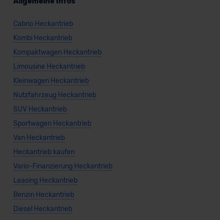
Allgemeine Infos
Datenschutzklauseln können Sie über den Kontakt zu
unserem Datenschutzbeauftragten unter
Cabrio Heckantrieb
datenschutz@meinauto.de anfordern.
Kombi Heckantrieb
Datenschutzerklärung
|
Impressum
Kompaktwagen Heckantrieb
Limousine Heckantrieb
Kleinwagen Heckantrieb
Nutzfahrzeug Heckantrieb
SUV Heckantrieb
Sportwagen Heckantrieb
Van Heckantrieb
Heckantrieb kaufen
Vario-Finanzierung Heckantrieb
Leasing Heckantrieb
Benzin Heckantrieb
Diesel Heckantrieb