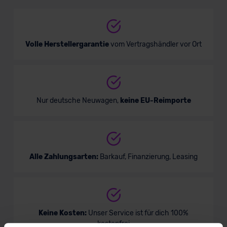
Verkauf startet in Kürze
Volle Herstellergarantie
vom Vertragshändler vor Ort
Nur deutsche Neuwagen,
keine EU-Reimporte
Alle Zahlungsarten:
Barkauf, Finanzierung, Leasing
Keine Kosten:
Unser Service ist für dich 100%
kostenfrei