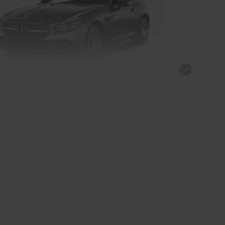
rcedes SLC
Cabrio/Roadster
kauf startet in Kürze