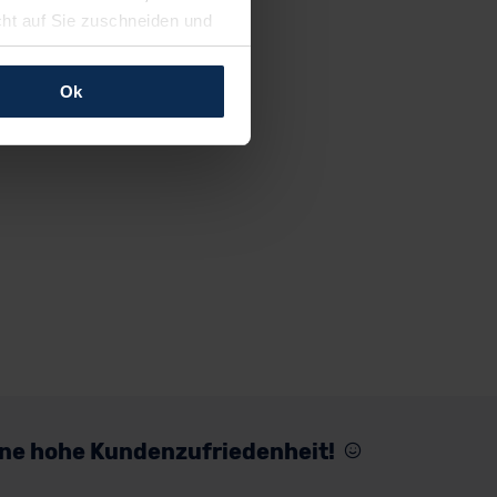
cht auf Sie zuschneiden und
llungen jederzeit anpassen
Ok
rfolgen: Wir beabsichtigen
ssen. Soweit eine
age eines
nschutzklauseln (Art. 46
mationen zu den bestehenden
ter datenschutz@meinauto.de
eine hohe Kundenzufriedenheit!