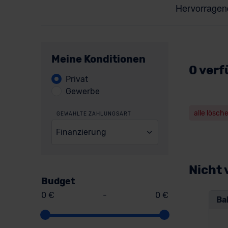
Meine Konditionen
0 verf
Privat
Gewerbe
alle lösch
GEWÄHLTE ZAHLUNGSART
Finanzierung
Nicht 
Budget
0 €
-
0 €
Ba