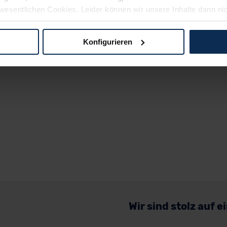
wesentlichen Cookies. Leider können wir unsere Inhalte dann ni
 dem Weg zu Ihrem Neuwagen unterstützen. Sie können die Einste
Konfigurieren
logien und Cookies gilt – soweit keine detaillierteren Angaben e
ger außerhalb der EU zu übermitteln oder dort verarbeiten zu la
rhalb der EU erfolgt, erfolgt dies ausschließlich auf der Grundl
 der EU-Kommission (Art. 45 Abs. 1 DSGVO), von Standarddate
n Sie hierzu Ihre Einwilligung freiwillig erteilen. Nähere Infor
 Sie über den Kontakt zu unserem Datenschutzbeauftragten un
pressum
Wir sind stolz auf 