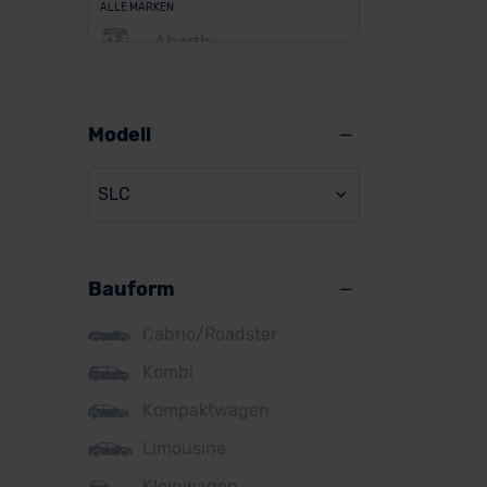
ALLE MARKEN
Abarth
Alfa Romeo
Alpine
Modell
Audi
SLC
BMW
BYD
Bauform
Citroen
Cupra
Cabrio/Roadster
DS
Kombi
Kompaktwagen
Dacia
Limousine
Fiat
Kleinwagen