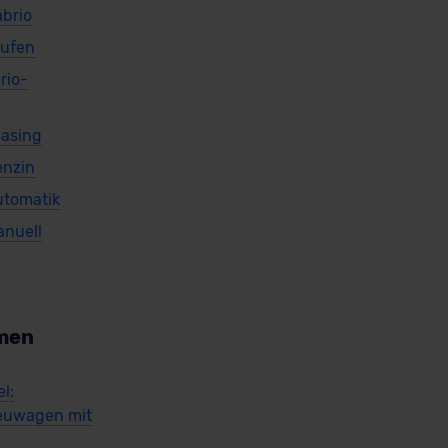
brio
aufen
rio-
asing
enzin
utomatik
nuell
men
l:
euwagen mit