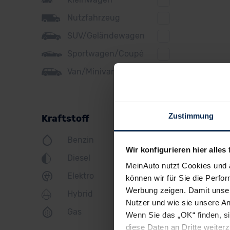
Ford
Nutzfahrzeug
Honda
SUV/Geländewagen
Hyundai
Sportwagen/Coupé
Jeep
Van/Minivan
KIA
Land Rover
Zustimmung
Kraftstoff
Lexus
Benzin
MINI
Wir konfigurieren hier alles 
Diesel
Mazda
MeinAuto nutzt Cookies und 
Elektro
können wir für Sie die Perfor
Mercedes
Werbung zeigen. Damit unser
Hybrid
Mitsubishi
Nutzer und wie sie unsere A
Gas
Wenn Sie das „OK“ finden, s
Nissan
diese Daten an Dritte weite