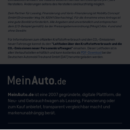
Einmalkosten anfallen. Die Rabatte beziehen sich auf den Listenpreis (UVP) des
Herstellers. Änderungen seitens des Herstellers sind kurzfristig möglich.
Dein Partner für Leasing, Finanzierung und Vario-Finanzierung ist Mobility Concept
GmbH (Grünwalder Weg 34, 82041 Oberhaching). Für die Annahme eines Antrags ist
eine gute Bonität erforderlich. Alle Angaben sind unverbindlich und entsprechen
dem 2/3-Beispiel gemäß § 6a der Preisangabenverordnung (PAngV) Abs. 4 und sind
ohne Gewähr.
Für Informationen zum offiziellen Kraftstoffverbrauch und den CO₂-Emissionen
neuer Fahrzeuge kannst du den
"Leitfaden über den Kraftstoffverbrauch und die
CO₂-Emissionen neuer Personenkraftwagen"
einsehen. Dieser Leitfaden ist in
allen Verkaufsstellen erhältlich und kann kostenlos als
PDF-Download
bei der
Deutschen Automobil Treuhand GmbH (DAT) heruntergeladen werden.
MeinAuto.de
ist eine 2007 gegründete, digitale Plattform, die
Neu- und Gebrauchtwagen als Leasing, Finanzierung oder
zum Kauf anbietet, transparent vergleichbar macht und
markenunabhängig berät.