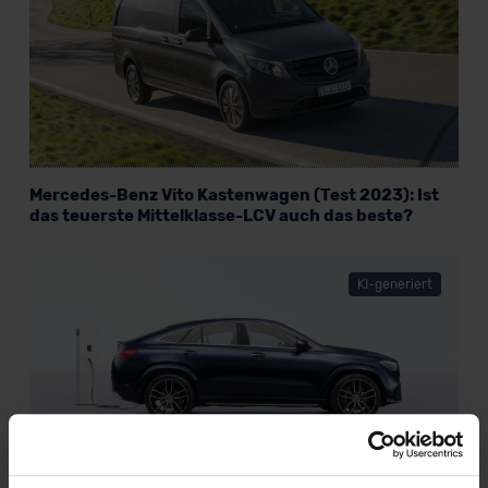
Mercedes-Benz Vito Kastenwagen (Test 2023): Ist
das teuerste Mittelklasse-LCV auch das beste?
KI-generiert