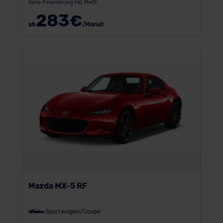
Vario-Finanzierung inkl. MwSt.
283
€
ab
/Monat
Mazda MX-5 RF
Sportwagen/Coupé