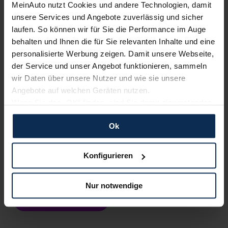
KI-generiert
MeinAuto nutzt Cookies und andere Technologien, damit
unsere Services und Angebote zuverlässig und sicher
laufen. So können wir für Sie die Performance im Auge
behalten und Ihnen die für Sie relevanten Inhalte und eine
personalisierte Werbung zeigen. Damit unsere Webseite,
der Service und unser Angebot funktionieren, sammeln
wir Daten über unsere Nutzer und wie sie unsere
Angebote auf welchen Geräten nutzen.
Mazda MX-5 RF Homura (Test 2023):
Wenn Sie das „OK“ finden, sind Sie damit einverstanden
Begeistert das Hardtop in der neuen
und erlauben uns Cookies für unseren Service zu
Topversion?
Ok
verwenden und diese Daten an Dritte weiterzugeben,
etwa an unsere Marketingpartner. Falls Sie dem nicht
Die ursprüngliche Form des Mazda MX-5 ist der Roadster.
zustimmen möchten, beschränken wir uns auf die
2008 debütierte der Zweisitzer als MX-5 RF mit einem
Konfigurieren
wesentlichen Cookies. Leider können wir unsere Inhalte
Hardtop. Ob die Fahrfreude damit das ganze Jahr währt? Im
Test suchen wir mit der Topversion Homura eine Antwort.
dann nicht auf Sie zuschneiden und Sie somit nicht
Nur notwendige
perfekt auf dem Weg zu Ihrem Neuwagen unterstützen.
Artikel lesen
Sie können die Einstellungen jederzeit anpassen oder
widerrufen.