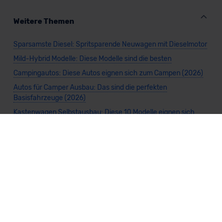
Weitere Themen
Sparsamste Diesel: Spritsparende Neuwagen mit Dieselmotor
Mild-Hybrid Modelle: Diese Modelle sind die besten
Campingautos: Diese Autos eignen sich zum Campen (2026)
Autos für Camper Ausbau: Das sind die perfekten
Basisfahrzeuge (2026)
Kastenwagen Selbstausbau: Diese 10 Modelle eignen sich
(2026)
Alle Preise sind inklusive Mehrwertsteuer, es sei denn, es ist etwas anderes
angegeben.
Die Informationen sind
unverbindlich
und können sich ändern. Es können zusätzliche
Einmalkosten anfallen. Die Rabatte beziehen sich auf den Listenpreis (UVP) des
Herstellers. Änderungen seitens des Herstellers sind kurzfristig möglich.
Dein Partner für Leasing, Finanzierung und Vario-Finanzierung ist Mobility Concept
GmbH (Grünwalder Weg 34, 82041 Oberhaching). Für die Annahme eines Antrags ist
eine gute Bonität erforderlich. Alle Angaben sind unverbindlich und entsprechen
dem 2/3-Beispiel gemäß § 6a der Preisangabenverordnung (PAngV) Abs. 4 und sind