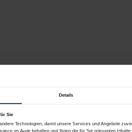
Details
für Sie
andere Technologien, damit unsere Services und Angebote zuverl
mance im Auge behalten und Ihnen die für Sie relevanten Inhalte 