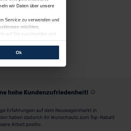
eln wir Daten über unsere
ren Service zu verwenden und
 zustimmen möchten,
cht auf Sie zuschneiden und
llungen jederzeit anpassen
Ok
rfolgen: Wir beabsichtigen
ssen. Soweit eine
age eines
nschutzklauseln (Art. 46
mationen zu den bestehenden
eine hohe Kundenzufriedenheit!
ter datenschutz@meinauto.de
rige Erfahrungen auf dem Neuwagenmarkt in
den haben dadurch ihr Wunschauto zum Top-Rabatt
ere Arbeit positiv.