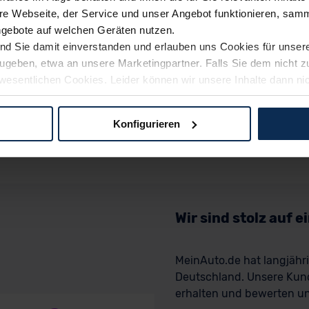
e Webseite, der Service und unser Angebot funktionieren, samm
ngebote auf welchen Geräten nutzen.
ind Sie damit einverstanden und erlauben uns Cookies für unse
rzugeben, etwa an unsere Marketingpartner. Falls Sie dem nicht
wesentlichen Cookies. Leider können wir unsere Inhalte dann ni
 dem Weg zu Ihrem Neuwagen unterstützen. Sie können die Einste
Konfigurieren
logien und Cookies gilt – soweit keine detaillierteren Angaben e
ger außerhalb der EU zu übermitteln oder dort verarbeiten zu la
rhalb der EU erfolgt, erfolgt dies ausschließlich auf der Grundl
 der EU-Kommission (Art. 45 Abs. 1 DSGVO), von Standarddate
n Sie hierzu Ihre Einwilligung freiwillig erteilen. Nähere Infor
Wir sind stolz auf 
 Sie über den Kontakt zu unserem Datenschutzbeauftragten un
MeinAuto.de hat langjäh
Deutschland. Unsere Kun
pressum
erhalten und bewerten uns