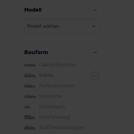
Alpine
Modell
Audi
Modell wählen
BMW
BYD
Bauform
Citroen
Cupra
Cabrio/Roadster
DS
Kombi
Kompaktwagen
Dacia
Limousine
Fiat
Kleinwagen
Ford
Nutzfahrzeug
Honda
SUV/Geländewagen
Hyundai