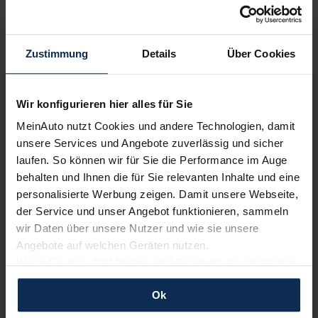
Zustimmung
Details
Über Cookies
Wir sind stolz auf eine hohe
Kundenzufriedenheit!
Wir konfigurieren hier alles für Sie
MeinAuto.de hat langjährige Erfahrungen auf dem
MeinAuto nutzt Cookies und andere Technologien, damit
Neuwagenmarkt in Deutschland. Unsere Kunden haben
unsere Services und Angebote zuverlässig und sicher
dadurch ihr Wunschauto zum Top-Rabatt erhalten und
laufen. So können wir für Sie die Performance im Auge
bewerten unsere Arbeit positiv.
behalten und Ihnen die für Sie relevanten Inhalte und eine
personalisierte Werbung zeigen. Damit unsere Webseite,
der Service und unser Angebot funktionieren, sammeln
Sehen Sie sich unsere Bewertungen an:
wir Daten über unsere Nutzer und wie sie unsere
Angebote auf welchen Geräten nutzen.
Wenn Sie das „OK“ finden, sind Sie damit einverstanden
und erlauben uns Cookies für unseren Service zu
Ok
verwenden und diese Daten an Dritte weiterzugeben,
etwa an unsere Marketingpartner. Falls Sie dem nicht