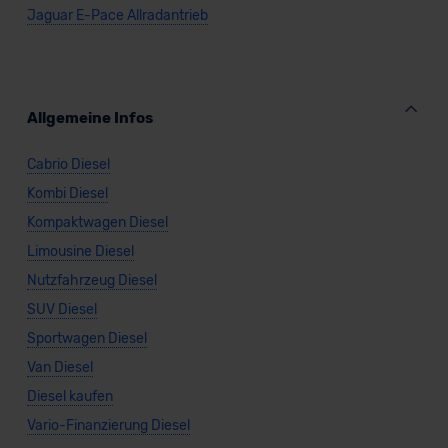
Datenschutzklauseln können Sie über den Kontakt zu
Jaguar E-Pace Allradantrieb
unserem Datenschutzbeauftragten unter
datenschutz@meinauto.de anfordern.
Datenschutzerklärung
|
Impressum
Allgemeine Infos
Cabrio Diesel
Kombi Diesel
Kompaktwagen Diesel
Limousine Diesel
Nutzfahrzeug Diesel
SUV Diesel
Sportwagen Diesel
Van Diesel
Diesel kaufen
Vario-Finanzierung Diesel