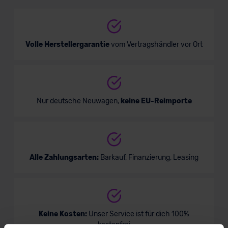
SUV/Geländewagen
Verkauf startet in Kürze
Volle Herstellergarantie
vom Vertragshändler vor Ort
Nur deutsche Neuwagen,
keine EU-Reimporte
Alle Zahlungsarten:
Barkauf, Finanzierung, Leasing
Keine Kosten:
Unser Service ist für dich 100%
kostenfrei