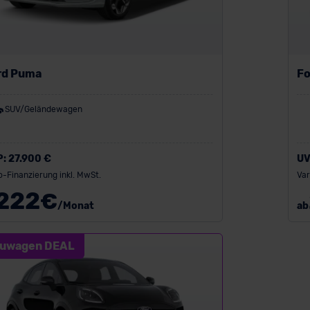
rd Puma
Fo
SUV/Geländewagen
P:
27.900 €
UV
o-Finanzierung inkl. MwSt.
Var
222
€
/Monat
ab
uwagen DEAL