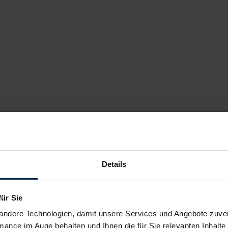
Details
für Sie
andere Technologien, damit unsere Services und Angebote zuverl
mance im Auge behalten und Ihnen die für Sie relevanten Inhalte 