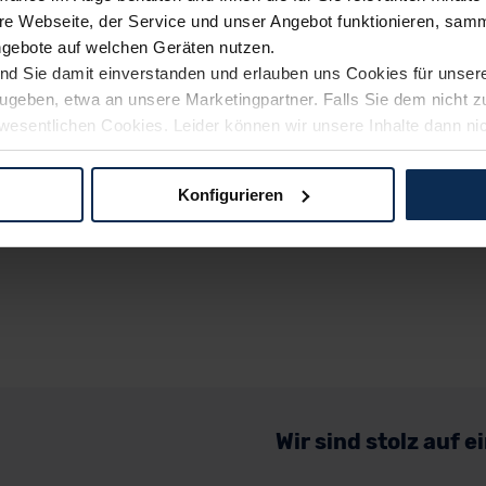
e Webseite, der Service und unser Angebot funktionieren, samm
ngebote auf welchen Geräten nutzen.
ind Sie damit einverstanden und erlauben uns Cookies für unse
rzugeben, etwa an unsere Marketingpartner. Falls Sie dem nicht
wesentlichen Cookies. Leider können wir unsere Inhalte dann ni
 dem Weg zu Ihrem Neuwagen unterstützen. Sie können die Einste
Konfigurieren
logien und Cookies gilt – soweit keine detaillierteren Angaben e
ger außerhalb der EU zu übermitteln oder dort verarbeiten zu la
rhalb der EU erfolgt, erfolgt dies ausschließlich auf der Grundl
 der EU-Kommission (Art. 45 Abs. 1 DSGVO), von Standarddate
n Sie hierzu Ihre Einwilligung freiwillig erteilen. Nähere Infor
 Sie über den Kontakt zu unserem Datenschutzbeauftragten un
Wir sind stolz auf 
pressum