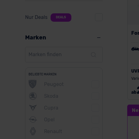
Nur Deals
DEALS
Fo
Marken
UV
BELIEBTE MARKEN
Vari
Peugeot
ab
Skoda
Cupra
Ne
Opel
Renault