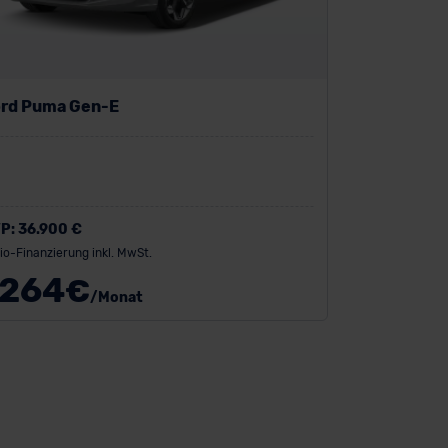
rd Puma Gen-E
P:
36.900 €
io-Finanzierung inkl. MwSt.
264
€
/Monat