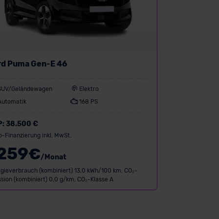
rd Puma Gen-E 46
SUV/Geländewagen
Elektro
Automatik
168 PS
P:
38.500 €
o-Finanzierung inkl. MwSt.
259
€
/Monat
gieverbrauch (kombiniert) 13,0 kWh/100 km, CO₂-
sion (kombiniert) 0,0 g/km, CO₂-Klasse A