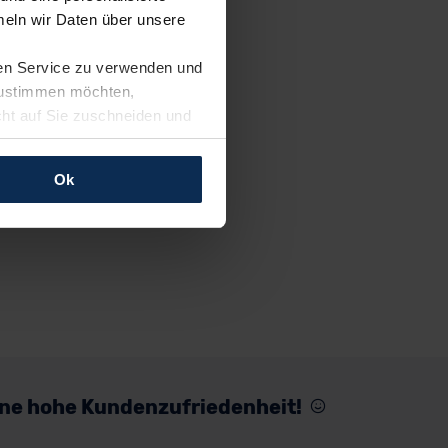
eln wir Daten über unsere
ren Service zu verwenden und
 zustimmen möchten,
cht auf Sie zuschneiden und
llungen jederzeit anpassen
Ok
rfolgen: Wir beabsichtigen
ssen. Soweit eine
age eines
nschutzklauseln (Art. 46
mationen zu den bestehenden
ter datenschutz@meinauto.de
eine hohe Kundenzufriedenheit!