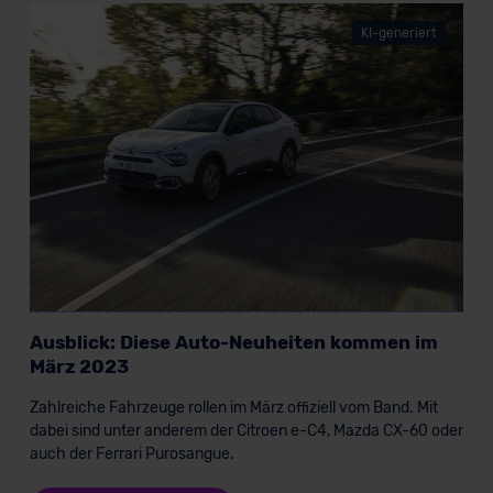
lassen. Soweit eine Übermittlung in ein Land außerhalb
der EU erfolgt, erfolgt dies ausschließlich auf der
KI-generiert
Grundlage eines Angemessenheitsbeschlusses der EU-
Kommission (Art. 45 Abs. 1 DSGVO), von
Standarddatenschutzklauseln (Art. 46 Abs. 2 lit. c
DSGVO) oder wenn Sie hierzu Ihre Einwilligung freiwillig
erteilen. Nähere Informationen zu den bestehenden
Datenschutzklauseln können Sie über den Kontakt zu
unserem Datenschutzbeauftragten unter
datenschutz@meinauto.de anfordern.
Datenschutzerklärung
|
Impressum
Ausblick: Diese Auto-Neuheiten kommen im
März 2023
Zahlreiche Fahrzeuge rollen im März offiziell vom Band. Mit
dabei sind unter anderem der Citroen e-C4, Mazda CX-60 oder
auch der Ferrari Purosangue.