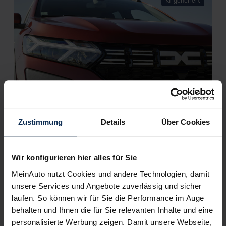
KI-generiert
Dacia Jogger Hybrid (Test 2023): Die lang
ersehnte Alternative für den Kompaktvan?
Zustimmung
Details
Über Cookies
Mit dem Jogger führt Dacia die drei Modellstränge des Lodgy,
Dokker und Logan MCV zusammen. Ab März 2023 schnurrt im
kompakten Van erstmals ein Hybridantrieb. Wir haben den
Wir konfigurieren hier alles für Sie
Jogger Hybrid im Test.
MeinAuto nutzt Cookies und andere Technologien, damit
unsere Services und Angebote zuverlässig und sicher
Artikel lesen
laufen. So können wir für Sie die Performance im Auge
behalten und Ihnen die für Sie relevanten Inhalte und eine
personalisierte Werbung zeigen. Damit unsere Webseite,