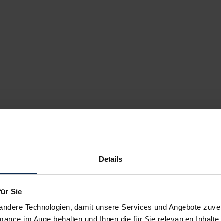
Details
für Sie
andere Technologien, damit unsere Services und Angebote zuverl
mance im Auge behalten und Ihnen die für Sie relevanten Inhalte 