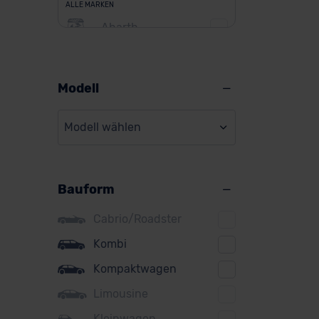
ALLE MARKEN
Abarth
Alfa Romeo
Alpine
Modell
Audi
Modell wählen
BMW
BYD
Bauform
Citroen
Cupra
Cabrio/Roadster
DS
Kombi
Kompaktwagen
Dacia
Limousine
Fiat
Kleinwagen