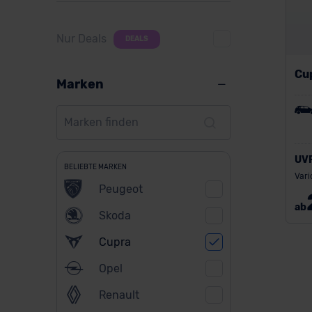
Nur Deals
DEALS
Cu
Marken
UV
BELIEBTE MARKEN
Vari
Peugeot
ab
Skoda
Cupra
Opel
Renault