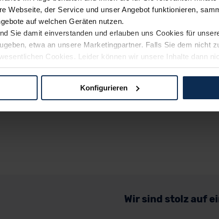
e Webseite, der Service und unser Angebot funktionieren, samm
ngebote auf welchen Geräten nutzen.
ind Sie damit einverstanden und erlauben uns Cookies für unse
rzugeben, etwa an unsere Marketingpartner. Falls Sie dem nicht
wesentlichen Cookies. Leider können wir unsere Inhalte dann ni
 dem Weg zu Ihrem Neuwagen unterstützen. Sie können die Einste
Konfigurieren
logien und Cookies gilt – soweit keine detaillierteren Angaben e
ger außerhalb der EU zu übermitteln oder dort verarbeiten zu la
rhalb der EU erfolgt, erfolgt dies ausschließlich auf der Grundl
 der EU-Kommission (Art. 45 Abs. 1 DSGVO), von Standarddate
n Sie hierzu Ihre Einwilligung freiwillig erteilen. Nähere Infor
 Sie über den Kontakt zu unserem Datenschutzbeauftragten un
Wir sind stolz auf 
pressum