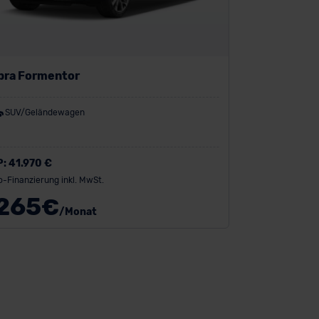
pra Formentor
SUV/Geländewagen
P:
41.970 €
o-Finanzierung inkl. MwSt.
265
€
/Monat