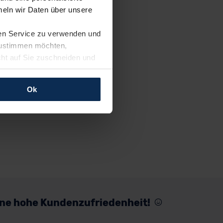
eln wir Daten über unsere
ren Service zu verwenden und
 zustimmen möchten,
cht auf Sie zuschneiden und
llungen jederzeit anpassen
Ok
rfolgen: Wir beabsichtigen
ssen. Soweit eine
age eines
nschutzklauseln (Art. 46
mationen zu den bestehenden
ter datenschutz@meinauto.de
eine hohe Kundenzufriedenheit!