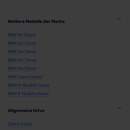
Datenschutzklauseln können Sie über den Kontakt zu
unserem Datenschutzbeauftragten unter
datenschutz@meinauto.de anfordern.
Weitere Modelle der Marke
Datenschutzerklärung
|
Impressum
BMW 1er Diesel
BMW 2er Diesel
BMW 3er Diesel
BMW 4er Diesel
BMW 5er Diesel
BMW Cabrio Diesel
BMW M-Modelle Diesel
BMW X-Modelle Diesel
Allgemeine Infos
Cabrio Diesel