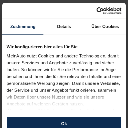
Limousine
Verkauf startet in Kürze
Zustimmung
Details
Über Cookies
Wir sind stolz auf eine hohe
Kundenzufriedenheit!
Bald verfügbar
Wir konfigurieren hier alles für Sie
MeinAuto.de hat langjährige Erfahrungen auf dem
Neuwagenmarkt in Deutschland. Unsere Kunden haben
MeinAuto nutzt Cookies und andere Technologien, damit
dadurch ihr Wunschauto zum Top-Rabatt erhalten und
unsere Services und Angebote zuverlässig und sicher
bewerten unsere Arbeit positiv.
laufen. So können wir für Sie die Performance im Auge
behalten und Ihnen die für Sie relevanten Inhalte und eine
personalisierte Werbung zeigen. Damit unsere Webseite,
Sehen Sie sich unsere Bewertungen an:
der Service und unser Angebot funktionieren, sammeln
wir Daten über unsere Nutzer und wie sie unsere
BMW 6er Gran Coupé
Angebote auf welchen Geräten nutzen.
Wenn Sie das „OK“ finden, sind Sie damit einverstanden
Limousine
und erlauben uns Cookies für unseren Service zu
Ok
verwenden und diese Daten an Dritte weiterzugeben,