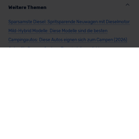
Weitere Themen
Sparsamste Diesel: Spritsparende Neuwagen mit Dieselmotor
Mild-Hybrid Modelle: Diese Modelle sind die besten
Campingautos: Diese Autos eignen sich zum Campen (2026)
Autos für Camper Ausbau: Das sind die perfekten
Basisfahrzeuge (2026)
Kastenwagen Selbstausbau: Diese 10 Modelle eignen sich
(2026)
Alle Preise sind inklusive Mehrwertsteuer, es sei denn, es ist etwas anderes
angegeben.
Die Informationen sind
unverbindlich
und können sich ändern. Es können zusätzliche
Einmalkosten anfallen. Die Rabatte beziehen sich auf den Listenpreis (UVP) des
Herstellers. Änderungen seitens des Herstellers sind kurzfristig möglich.
Dein Partner für Leasing, Finanzierung und Vario-Finanzierung ist Mobility Concept
GmbH (Grünwalder Weg 34, 82041 Oberhaching). Für die Annahme eines Antrags ist
eine gute Bonität erforderlich. Alle Angaben sind unverbindlich und entsprechen
dem 2/3-Beispiel gemäß § 6a der Preisangabenverordnung (PAngV) Abs. 4 und sind
ohne Gewähr.