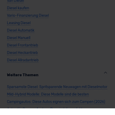
Van Diesel
Diesel kaufen
Vario-Finanzierung Diesel
Leasing Diesel
Diesel Automatik
Diesel Manuell
Diesel Frontantrieb
Diesel Heckantrieb
Diesel Allradantrieb
Weitere Themen
Sparsamste Diesel: Spritsparende Neuwagen mit Dieselmotor
Mild-Hybrid Modelle: Diese Modelle sind die besten
Campingautos: Diese Autos eignen sich zum Campen (2026)
Autos für Camper Ausbau: Das sind die perfekten
Basisfahrzeuge (2026)