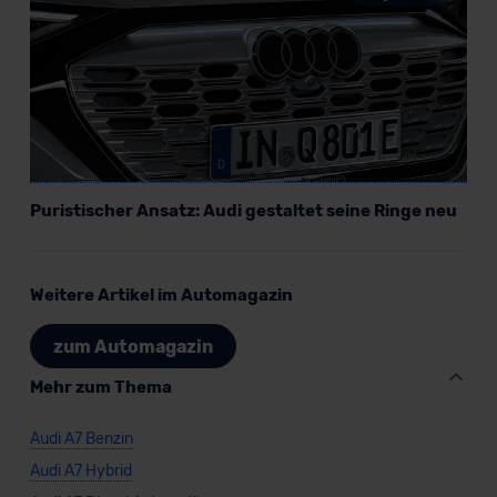
der EU erfolgt, erfolgt dies ausschließlich auf der
Grundlage eines Angemessenheitsbeschlusses der EU-
Kommission (Art. 45 Abs. 1 DSGVO), von
Standarddatenschutzklauseln (Art. 46 Abs. 2 lit. c
DSGVO) oder wenn Sie hierzu Ihre Einwilligung freiwillig
erteilen. Nähere Informationen zu den bestehenden
Datenschutzklauseln können Sie über den Kontakt zu
unserem Datenschutzbeauftragten unter
Puristischer Ansatz: Audi gestaltet seine Ringe neu
datenschutz@meinauto.de anfordern.
Datenschutzerklärung
|
Impressum
Weitere Artikel im Automagazin
zum Automagazin
Mehr zum Thema
Audi A7 Benzin
Audi A7 Hybrid