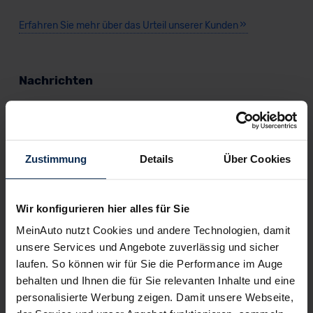
Erfahren Sie mehr über das Urteil unserer Kunden
Nachrichten
KI-generiert
Zustimmung
Details
Über Cookies
Wir konfigurieren hier alles für Sie
MeinAuto nutzt Cookies und andere Technologien, damit
unsere Services und Angebote zuverlässig und sicher
Audi RS 7 Sportback performance: Mehr PS
laufen. So können wir für Sie die Performance im Auge
dank größerer Turbolader
behalten und Ihnen die für Sie relevanten Inhalte und eine
personalisierte Werbung zeigen. Damit unsere Webseite,
Audi hat den RS 7 Sportback performance stärker und