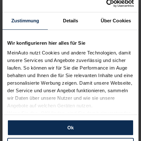
Nachrichten
Zustimmung
Details
Über Cookies
KI-generiert
Wir konfigurieren hier alles für Sie
MeinAuto nutzt Cookies und andere Technologien, damit
unsere Services und Angebote zuverlässig und sicher
laufen. So können wir für Sie die Performance im Auge
behalten und Ihnen die für Sie relevanten Inhalte und eine
personalisierte Werbung zeigen. Damit unsere Webseite,
der Service und unser Angebot funktionieren, sammeln
VW Passat Variant: Neugestaltung mit neuen
wir Daten über unsere Nutzer und wie sie unsere
Antrieben
Angebote auf welchen Geräten nutzen.
Wenn Sie das „OK“ finden, sind Sie damit einverstanden
Volkswagen hat die neueste Generation des Passat Variant
und erlauben uns Cookies für unseren Service zu
vorgestellt. Sie soll vor allem mit einem kraftvollen
Ok
Aerodynamik-Design, hoher Qualität und neuen
verwenden und diese Daten an Dritte weiterzugeben,
Effizienzantriebe bei den Kunden punkten.
etwa an unsere Marketingpartner. Falls Sie dem nicht