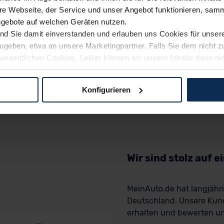
e Webseite, der Service und unser Angebot funktionieren, samm
ngebote auf welchen Geräten nutzen.
ind Sie damit einverstanden und erlauben uns Cookies für unse
rzugeben, etwa an unsere Marketingpartner. Falls Sie dem nicht
wesentlichen Cookies. Leider können wir unsere Inhalte dann ni
 dem Weg zu Ihrem Neuwagen unterstützen. Sie können die Einste
Konfigurieren
logien und Cookies gilt – soweit keine detaillierteren Angaben e
ger außerhalb der EU zu übermitteln oder dort verarbeiten zu la
rhalb der EU erfolgt, erfolgt dies ausschließlich auf der Grundl
 der EU-Kommission (Art. 45 Abs. 1 DSGVO), von Standarddate
n Sie hierzu Ihre Einwilligung freiwillig erteilen. Nähere Infor
Wir sind stolz auf 
 Sie über den Kontakt zu unserem Datenschutzbeauftragten un
MeinAuto.de hat langjäh
Deutschland. Unsere Kun
pressum
erhalten und bewerten uns