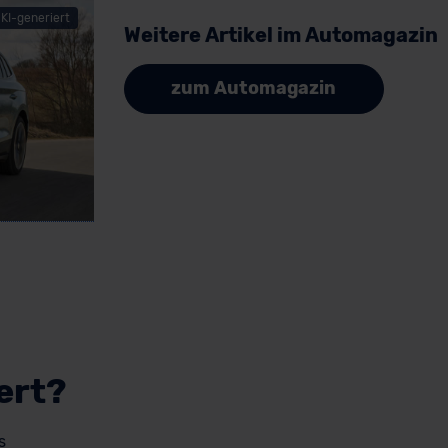
KI-generiert
Weitere Artikel im Automagazin
zum Automagazin
ert?
s