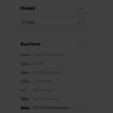
Alpine
Modell
Audi
Enyaq
BMW
BYD
Bauform
Citroen
Cupra
Cabrio/Roadster
DS
Kombi
Kompaktwagen
Dacia
Limousine
Fiat
Kleinwagen
Ford
Nutzfahrzeug
Honda
SUV/Geländewagen
Hyundai