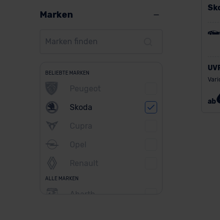
Sk
Marken
UV
BELIEBTE MARKEN
Vari
Peugeot
ab
Skoda
Cupra
Opel
Renault
ALLE MARKEN
Abarth
Alfa Romeo