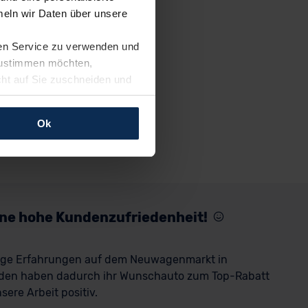
eln wir Daten über unsere
ren Service zu verwenden und
 zustimmen möchten,
cht auf Sie zuschneiden und
llungen jederzeit anpassen
Ok
rfolgen: Wir beabsichtigen
ssen. Soweit eine
age eines
nschutzklauseln (Art. 46
mationen zu den bestehenden
eine hohe Kundenzufriedenheit!
ter datenschutz@meinauto.de
rige Erfahrungen auf dem Neuwagenmarkt in
den haben dadurch ihr Wunschauto zum Top-Rabatt
ere Arbeit positiv.