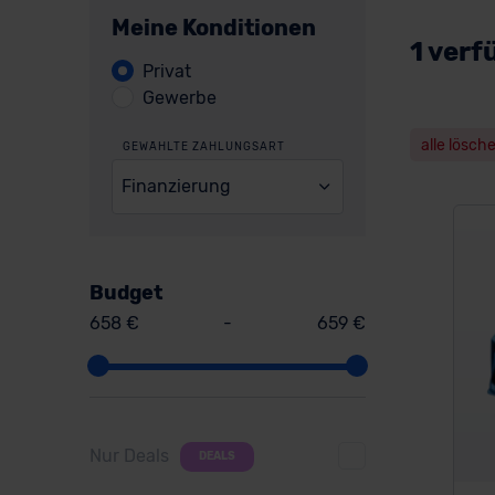
Meine Konditionen
1 verf
Privat
Gewerbe
alle lösch
GEWÄHLTE ZAHLUNGSART
Finanzierung
Budget
658 €
-
659 €
Nur Deals
DEALS