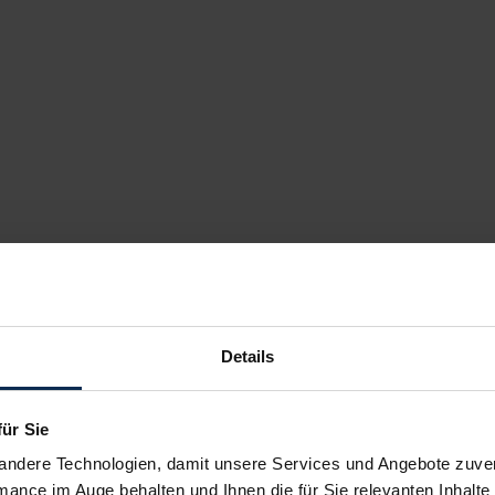
Details
für Sie
andere Technologien, damit unsere Services und Angebote zuverl
mance im Auge behalten und Ihnen die für Sie relevanten Inhalte 