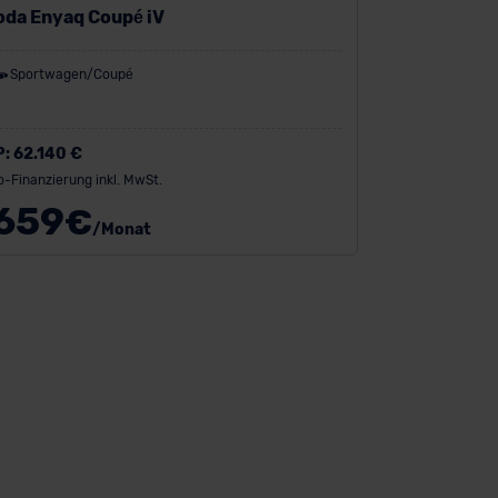
oda Enyaq Coupé iV
Sportwagen/Coupé
P:
62.140 €
o-Finanzierung inkl. MwSt.
659
€
/Monat