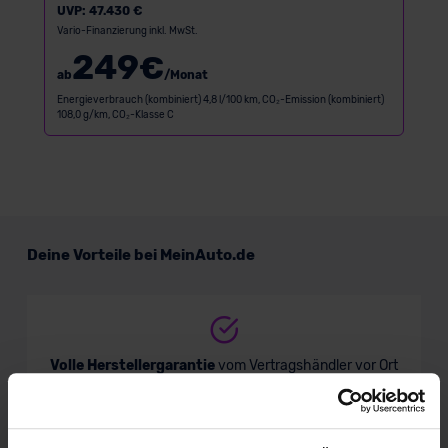
UVP:
47.430 €
Vario-Finanzierung inkl. MwSt.
249
€
ab
/Monat
Energieverbrauch (kombiniert) 4,8 l/100 km, CO₂-Emission (kombiniert)
108,0 g/km, CO₂-Klasse C
Deine Vorteile bei MeinAuto.de
Volle Herstellergarantie
vom Vertragshändler vor Ort