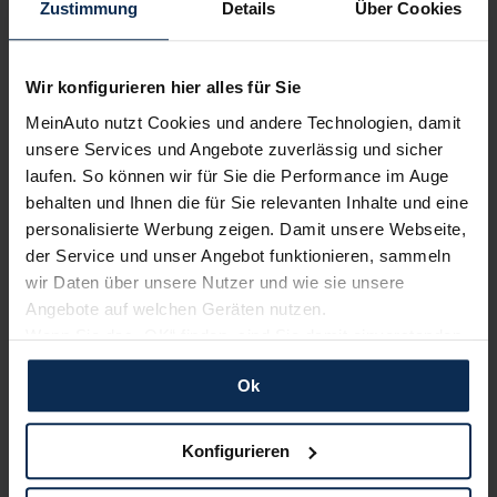
Zustimmung
Details
Über Cookies
Nur deutsche Neuwagen,
keine EU-Reimporte
Wir konfigurieren hier alles für Sie
MeinAuto nutzt Cookies und andere Technologien, damit
unsere Services und Angebote zuverlässig und sicher
Alle Zahlungsarten:
Barkauf, Finanzierung, Leasing
laufen. So können wir für Sie die Performance im Auge
behalten und Ihnen die für Sie relevanten Inhalte und eine
personalisierte Werbung zeigen. Damit unsere Webseite,
der Service und unser Angebot funktionieren, sammeln
Keine Kosten:
Unser Service ist für dich 100%
wir Daten über unsere Nutzer und wie sie unsere
kostenfrei
Angebote auf welchen Geräten nutzen.
Wenn Sie das „OK“ finden, sind Sie damit einverstanden
und erlauben uns Cookies für unseren Service zu
Ok
verwenden und diese Daten an Dritte weiterzugeben,
Wir sind stolz auf eine hohe
etwa an unsere Marketingpartner. Falls Sie dem nicht
Kundenzufriedenheit!
zustimmen möchten, beschränken wir uns auf die
Konfigurieren
wesentlichen Cookies. Leider können wir unsere Inhalte
MeinAuto.de hat langjährige Erfahrungen auf dem
dann nicht auf Sie zuschneiden und Sie somit nicht