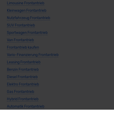
Limousine Frontantrieb
Kleinwagen Frontantrieb
Nutzfahrzeug Frontantrieb
SUV Frontantrieb
Sportwagen Frontantrieb
Van Frontantrieb
Frontantrieb kaufen
Vario-Finanzierung Frontantrieb
Leasing Frontantrieb
Benzin Frontantrieb
Diesel Frontantrieb
Elektro Frontantrieb
Gas Frontantrieb
Hybrid Frontantrieb
Automatik Frontantrieb
Manuell Frontantrieb