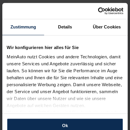
Zustimmung
Details
Über Cookies
Wir sind stolz auf eine hohe
Kundenzufriedenheit!
Wir konfigurieren hier alles für Sie
MeinAuto.de hat langjährige Erfahrungen auf dem
Neuwagenmarkt in Deutschland. Unsere Kunden haben
MeinAuto nutzt Cookies und andere Technologien, damit
dadurch ihr Wunschauto zum Top-Rabatt erhalten und
unsere Services und Angebote zuverlässig und sicher
bewerten unsere Arbeit positiv.
laufen. So können wir für Sie die Performance im Auge
behalten und Ihnen die für Sie relevanten Inhalte und eine
personalisierte Werbung zeigen. Damit unsere Webseite,
Sehen Sie sich unsere Bewertungen an:
der Service und unser Angebot funktionieren, sammeln
wir Daten über unsere Nutzer und wie sie unsere
Angebote auf welchen Geräten nutzen.
Wenn Sie das „OK“ finden, sind Sie damit einverstanden
und erlauben uns Cookies für unseren Service zu
Ok
verwenden und diese Daten an Dritte weiterzugeben,