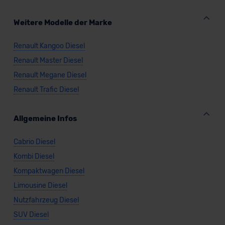
Datenschutzklauseln können Sie über den Kontakt zu
unserem Datenschutzbeauftragten unter
Weitere Modelle der Marke
datenschutz@meinauto.de anfordern.
Renault Kangoo Diesel
Datenschutzerklärung
|
Impressum
Renault Master Diesel
Renault Megane Diesel
Renault Trafic Diesel
Allgemeine Infos
Cabrio Diesel
Kombi Diesel
Kompaktwagen Diesel
Limousine Diesel
Nutzfahrzeug Diesel
SUV Diesel