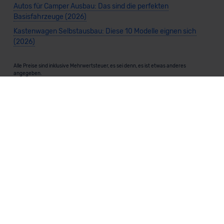
Autos für Camper Ausbau: Das sind die perfekten
Basisfahrzeuge (2026)
Kastenwagen Selbstausbau: Diese 10 Modelle eignen sich
(2026)
Alle Preise sind inklusive Mehrwertsteuer, es sei denn, es ist etwas anderes
angegeben.
Die Informationen sind
unverbindlich
und können sich ändern. Es können zusätzliche
Einmalkosten anfallen. Die Rabatte beziehen sich auf den Listenpreis (UVP) des
Herstellers. Änderungen seitens des Herstellers sind kurzfristig möglich.
Dein Partner für Leasing, Finanzierung und Vario-Finanzierung ist Mobility Concept
GmbH (Grünwalder Weg 34, 82041 Oberhaching). Für die Annahme eines Antrags ist
eine gute Bonität erforderlich. Alle Angaben sind unverbindlich und entsprechen
dem 2/3-Beispiel gemäß § 6a der Preisangabenverordnung (PAngV) Abs. 4 und sind
ohne Gewähr.
Für Informationen zum offiziellen Kraftstoffverbrauch und den CO₂-Emissionen
neuer Fahrzeuge kannst du den
"Leitfaden über den Kraftstoffverbrauch und die
CO₂-Emissionen neuer Personenkraftwagen"
einsehen. Dieser Leitfaden ist in
allen Verkaufsstellen erhältlich und kann kostenlos als
PDF-Download
bei der
Deutschen Automobil Treuhand GmbH (DAT) heruntergeladen werden.