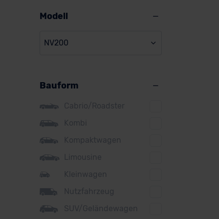
Alpine
Modell
Audi
NV200
BMW
BYD
Bauform
Citroen
Cupra
Cabrio/Roadster
DS
Kombi
Kompaktwagen
Dacia
Limousine
Fiat
Kleinwagen
Ford
Nutzfahrzeug
Honda
SUV/Geländewagen
Hyundai