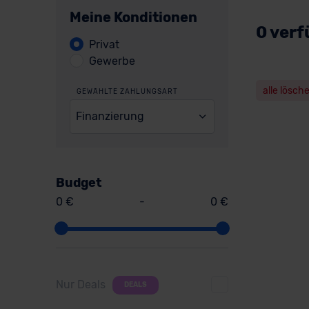
Meine Konditionen
0 verf
Privat
Gewerbe
alle lösch
GEWÄHLTE ZAHLUNGSART
Finanzierung
Budget
0 €
-
0 €
Nur Deals
DEALS