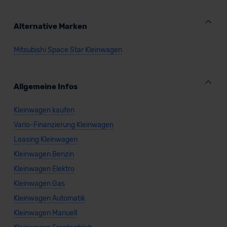
erteilen. Nähere Informationen zu den bestehenden
Datenschutzklauseln können Sie über den Kontakt zu
Alternative Marken
unserem Datenschutzbeauftragten unter
datenschutz@meinauto.de anfordern.
Mitsubishi Space Star Kleinwagen
Datenschutzerklärung
|
Impressum
Allgemeine Infos
Kleinwagen kaufen
Vario-Finanzierung Kleinwagen
Leasing Kleinwagen
Kleinwagen Benzin
Kleinwagen Elektro
Kleinwagen Gas
Kleinwagen Automatik
Kleinwagen Manuell