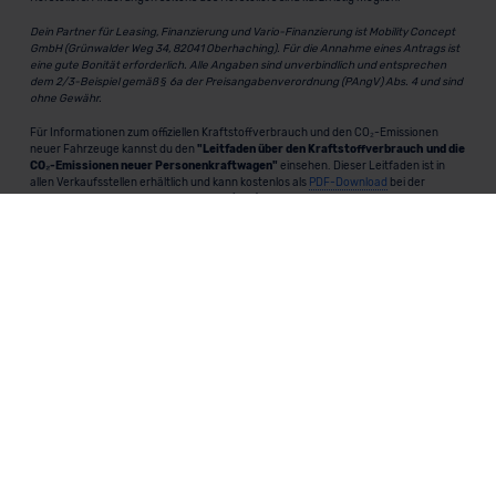
Dein Partner für Leasing, Finanzierung und Vario-Finanzierung ist Mobility Concept
GmbH (Grünwalder Weg 34, 82041 Oberhaching). Für die Annahme eines Antrags ist
eine gute Bonität erforderlich. Alle Angaben sind unverbindlich und entsprechen
dem 2/3-Beispiel gemäß § 6a der Preisangabenverordnung (PAngV) Abs. 4 und sind
ohne Gewähr.
Für Informationen zum offiziellen Kraftstoffverbrauch und den CO₂-Emissionen
neuer Fahrzeuge kannst du den
"Leitfaden über den Kraftstoffverbrauch und die
CO₂-Emissionen neuer Personenkraftwagen"
einsehen. Dieser Leitfaden ist in
allen Verkaufsstellen erhältlich und kann kostenlos als
PDF-Download
bei der
Deutschen Automobil Treuhand GmbH (DAT) heruntergeladen werden.
MeinAuto.de
ist eine 2007 gegründete, digitale Plattform, die
Neu- und Gebrauchtwagen als Leasing, Finanzierung oder
zum Kauf anbietet, transparent vergleichbar macht und
markenunabhängig berät.
Unternehmen