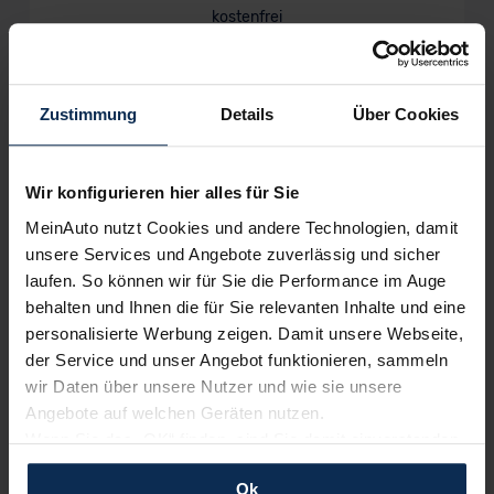
kostenfrei
Zustimmung
Details
Über Cookies
Wir sind stolz auf eine hohe
Kundenzufriedenheit!
Wir konfigurieren hier alles für Sie
MeinAuto.de hat langjährige Erfahrungen auf dem
MeinAuto nutzt Cookies und andere Technologien, damit
Neuwagenmarkt in Deutschland. Unsere Kunden haben
dadurch ihr Wunschauto zum Top-Rabatt erhalten und
unsere Services und Angebote zuverlässig und sicher
bewerten unsere Arbeit positiv.
laufen. So können wir für Sie die Performance im Auge
behalten und Ihnen die für Sie relevanten Inhalte und eine
personalisierte Werbung zeigen. Damit unsere Webseite,
Sehen Sie sich unsere Bewertungen an:
der Service und unser Angebot funktionieren, sammeln
wir Daten über unsere Nutzer und wie sie unsere
Angebote auf welchen Geräten nutzen.
Wenn Sie das „OK“ finden, sind Sie damit einverstanden
und erlauben uns Cookies für unseren Service zu
Ok
verwenden und diese Daten an Dritte weiterzugeben,