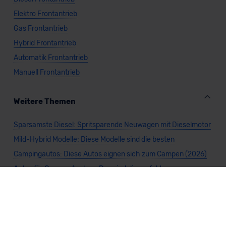
Elektro Frontantrieb
Gas Frontantrieb
Hybrid Frontantrieb
Automatik Frontantrieb
Manuell Frontantrieb
Weitere Themen
Sparsamste Diesel: Spritsparende Neuwagen mit Dieselmotor
Mild-Hybrid Modelle: Diese Modelle sind die besten
Campingautos: Diese Autos eignen sich zum Campen (2026)
Autos für Camper Ausbau: Das sind die perfekten
Basisfahrzeuge (2026)
Kastenwagen Selbstausbau: Diese 10 Modelle eignen sich
(2026)