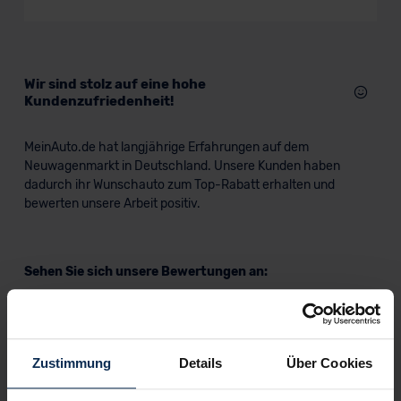
Limousine
Verkauf startet in Kürze
Wir sind stolz auf eine hohe
Kundenzufriedenheit!
MeinAuto.de hat langjährige Erfahrungen auf dem
Neuwagenmarkt in Deutschland. Unsere Kunden haben
dadurch ihr Wunschauto zum Top-Rabatt erhalten und
bewerten unsere Arbeit positiv.
Sehen Sie sich unsere Bewertungen an:
Zustimmung
Details
Über Cookies