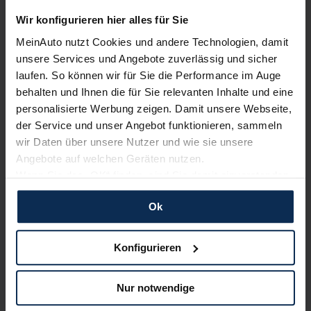
Wir konfigurieren hier alles für Sie
Erfahren Sie mehr über das Urteil unserer Kunden
MeinAuto nutzt Cookies und andere Technologien, damit
unsere Services und Angebote zuverlässig und sicher
laufen. So können wir für Sie die Performance im Auge
Nachrichten
behalten und Ihnen die für Sie relevanten Inhalte und eine
personalisierte Werbung zeigen. Damit unsere Webseite,
KI-generiert
der Service und unser Angebot funktionieren, sammeln
wir Daten über unsere Nutzer und wie sie unsere
Angebote auf welchen Geräten nutzen.
Wenn Sie das „OK“ finden, sind Sie damit einverstanden
und erlauben uns Cookies für unseren Service zu
Ok
verwenden und diese Daten an Dritte weiterzugeben,
etwa an unsere Marketingpartner. Falls Sie dem nicht
zustimmen möchten, beschränken wir uns auf die
Konfigurieren
Neues Sondermodell: Mazda6 feiert Jubiläum
wesentlichen Cookies. Leider können wir unsere Inhalte
mit Stil
dann nicht auf Sie zuschneiden und Sie somit nicht
Nur notwendige
perfekt auf dem Weg zu Ihrem Neuwagen unterstützen.
Zur Feier des 20-jährigen Bestehens der Mazda 6 Baureihe
Sie können die Einstellungen jederzeit anpassen oder