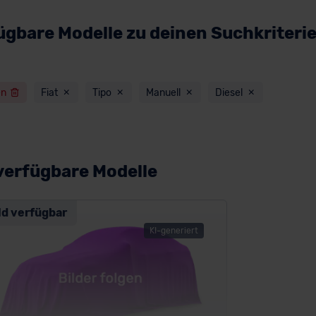
ügbare Modelle zu deinen Suchkriteri
en
Fiat
Tipo
Manuell
Diesel
verfügbare Modelle
ld verfügbar
KI-generiert