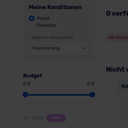
Meine Konditionen
0 verf
Privat
Gewerbe
alle lösch
GEWÄHLTE ZAHLUNGSART
Finanzierung
Nicht 
Budget
0 €
-
0 €
Ba
Nur Deals
DEALS