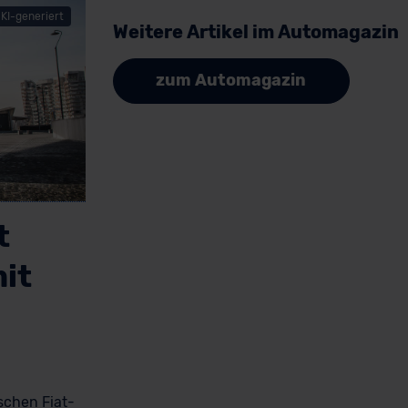
KI-generiert
Weitere Artikel im Automagazin
zum Automagazin
t
it
ischen Fiat-