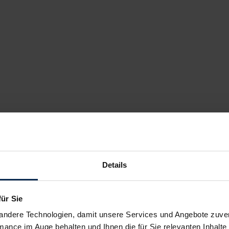
Details
für Sie
andere Technologien, damit unsere Services und Angebote zuverl
mance im Auge behalten und Ihnen die für Sie relevanten Inhalte 