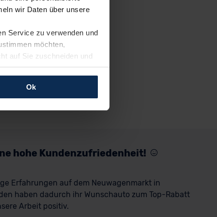
eln wir Daten über unsere
ren Service zu verwenden und
 zustimmen möchten,
cht auf Sie zuschneiden und
llungen jederzeit anpassen
Ok
rfolgen: Wir beabsichtigen
ssen. Soweit eine
age eines
nschutzklauseln (Art. 46
mationen zu den bestehenden
eine hohe Kundenzufriedenheit!
ter datenschutz@meinauto.de
rige Erfahrungen auf dem Neuwagenmarkt in
den haben dadurch ihr Wunschauto zum Top-Rabatt
ere Arbeit positiv.