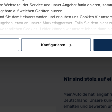
e Webseite, der Service und unser Angebot funktionieren, samm
ngebote auf welchen Geräten nutzen.
ind Sie damit einverstanden und erlauben uns Cookies für unse
rzugeben, etwa an unsere Marketingpartner. Falls Sie dem nicht
wesentlichen Cookies. Leider können wir unsere Inhalte dann ni
 dem Weg zu Ihrem Neuwagen unterstützen. Sie können die Einste
Konfigurieren
logien und Cookies gilt – soweit keine detaillierteren Angaben e
ger außerhalb der EU zu übermitteln oder dort verarbeiten zu la
rhalb der EU erfolgt, erfolgt dies ausschließlich auf der Grundl
 der EU-Kommission (Art. 45 Abs. 1 DSGVO), von Standarddate
n Sie hierzu Ihre Einwilligung freiwillig erteilen. Nähere Infor
Wir sind stolz auf 
 Sie über den Kontakt zu unserem Datenschutzbeauftragten un
MeinAuto.de hat langjäh
Deutschland. Unsere Kun
pressum
erhalten und bewerten uns