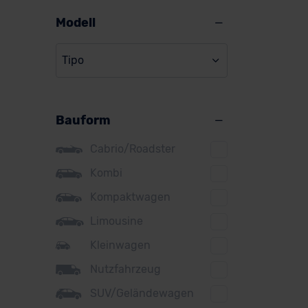
Alpine
Modell
Audi
Tipo
BMW
BYD
Bauform
Citroen
Cupra
Cabrio/Roadster
DS
Kombi
Kompaktwagen
Dacia
Limousine
Fiat
Kleinwagen
Ford
Nutzfahrzeug
Honda
SUV/Geländewagen
Hyundai