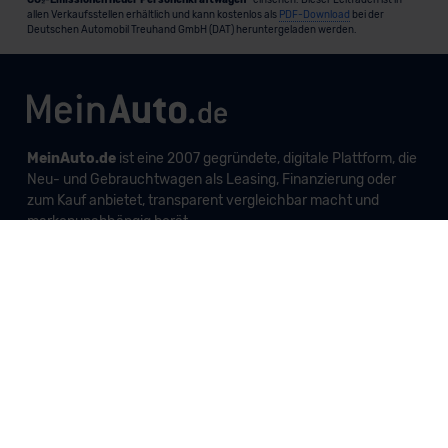
allen Verkaufsstellen erhältlich und kann kostenlos als
PDF-Download
bei der
Deutschen Automobil Treuhand GmbH (DAT) heruntergeladen werden.
MeinAuto.de
ist eine 2007 gegründete, digitale Plattform, die
Neu- und Gebrauchtwagen als Leasing, Finanzierung oder
zum Kauf anbietet, transparent vergleichbar macht und
markenunabhängig berät.
Unternehmen
Produkte und Services
Informationen