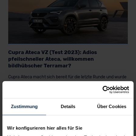
Cupra Ateca VZ (Test 2023): Adios
pfeilschneller Ateca, willkommen
bildhübscher Terramar?
Cupra Ateca macht sich bereit für die letzte Runde und wurde
noch einmal aufgefrischt. Wie, das erkunden wir mit der
Topversion Cupra Ateca VZ – er misst sich u.a. mit dem
Mercedes-AMG GLA 35.
Zustimmung
Details
Über Cookies
Artikel lesen
Wir konfigurieren hier alles für Sie