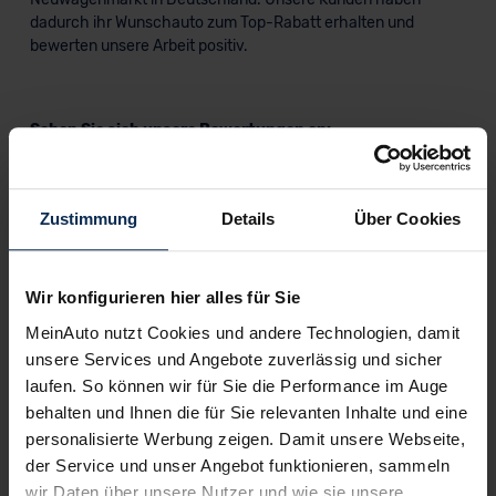
dadurch ihr Wunschauto zum Top-Rabatt erhalten und
bewerten unsere Arbeit positiv.
Sehen Sie sich unsere Bewertungen an:
Zustimmung
Details
Über Cookies
Wir konfigurieren hier alles für Sie
Erfahren Sie mehr über das Urteil unserer Kunden
MeinAuto nutzt Cookies und andere Technologien, damit
unsere Services und Angebote zuverlässig und sicher
laufen. So können wir für Sie die Performance im Auge
behalten und Ihnen die für Sie relevanten Inhalte und eine
Testberichte
personalisierte Werbung zeigen. Damit unsere Webseite,
der Service und unser Angebot funktionieren, sammeln
KI-generiert
wir Daten über unsere Nutzer und wie sie unsere