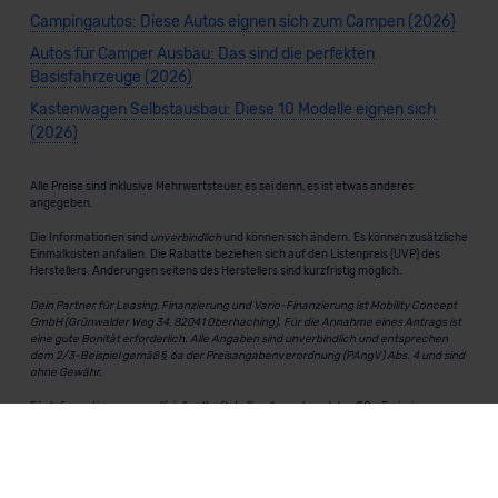
Campingautos: Diese Autos eignen sich zum Campen (2026)
Autos für Camper Ausbau: Das sind die perfekten
Basisfahrzeuge (2026)
Kastenwagen Selbstausbau: Diese 10 Modelle eignen sich
(2026)
Alle Preise sind inklusive Mehrwertsteuer, es sei denn, es ist etwas anderes
angegeben.
Die Informationen sind
unverbindlich
und können sich ändern. Es können zusätzliche
Einmalkosten anfallen. Die Rabatte beziehen sich auf den Listenpreis (UVP) des
Herstellers. Änderungen seitens des Herstellers sind kurzfristig möglich.
Dein Partner für Leasing, Finanzierung und Vario-Finanzierung ist Mobility Concept
GmbH (Grünwalder Weg 34, 82041 Oberhaching). Für die Annahme eines Antrags ist
eine gute Bonität erforderlich. Alle Angaben sind unverbindlich und entsprechen
dem 2/3-Beispiel gemäß § 6a der Preisangabenverordnung (PAngV) Abs. 4 und sind
ohne Gewähr.
Für Informationen zum offiziellen Kraftstoffverbrauch und den CO₂-Emissionen
neuer Fahrzeuge kannst du den
"Leitfaden über den Kraftstoffverbrauch und die
CO₂-Emissionen neuer Personenkraftwagen"
einsehen. Dieser Leitfaden ist in
allen Verkaufsstellen erhältlich und kann kostenlos als
PDF-Download
bei der
Deutschen Automobil Treuhand GmbH (DAT) heruntergeladen werden.