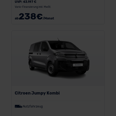
UVP:
43.197 €
Vario-Finanzierung inkl. MwSt.
238
€
ab
/Monat
Citroen Jumpy Kombi
Nutzfahrzeug