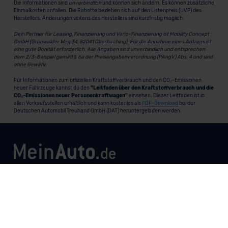
Die Informationen sind
unverbindlich
und können sich ändern. Es können zusätzliche
Einmalkosten anfallen. Die Rabatte beziehen sich auf den Listenpreis (UVP) des
Herstellers. Änderungen seitens des Herstellers sind kurzfristig möglich.
Dein Partner für Leasing, Finanzierung und Vario-Finanzierung ist Mobility Concept
GmbH (Grünwalder Weg 34, 82041 Oberhaching). Für die Annahme eines Antrags ist
eine gute Bonität erforderlich. Alle Angaben sind unverbindlich und entsprechen
dem 2/3-Beispiel gemäß § 6a der Preisangabenverordnung (PAngV) Abs. 4 und sind
ohne Gewähr.
Für Informationen zum offiziellen Kraftstoffverbrauch und den CO₂-Emissionen
neuer Fahrzeuge kannst du den
"Leitfaden über den Kraftstoffverbrauch und die
CO₂-Emissionen neuer Personenkraftwagen"
einsehen. Dieser Leitfaden ist in
allen Verkaufsstellen erhältlich und kann kostenlos als
PDF-Download
bei der
Deutschen Automobil Treuhand GmbH (DAT) heruntergeladen werden.
MeinAuto.de
ist eine 2007 gegründete, digitale Plattform, die
Neu- und Gebrauchtwagen als Leasing, Finanzierung oder
zum Kauf anbietet, transparent vergleichbar macht und
markenunabhängig berät.