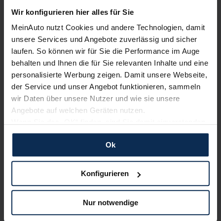
MeinAuto.de hat langjährige Erfahrungen auf dem
Wir konfigurieren hier alles für Sie
Neuwagenmarkt in Deutschland. Unsere Kunden haben
dadurch ihr Wunschauto zum Top-Rabatt erhalten und
MeinAuto nutzt Cookies und andere Technologien, damit
bewerten unsere Arbeit positiv.
unsere Services und Angebote zuverlässig und sicher
laufen. So können wir für Sie die Performance im Auge
behalten und Ihnen die für Sie relevanten Inhalte und eine
Sehen Sie sich unsere Bewertungen an:
personalisierte Werbung zeigen. Damit unsere Webseite,
der Service und unser Angebot funktionieren, sammeln
wir Daten über unsere Nutzer und wie sie unsere
Angebote auf welchen Geräten nutzen.
Wenn Sie das „OK“ finden, sind Sie damit einverstanden
und erlauben uns Cookies für unseren Service zu
Ok
verwenden und diese Daten an Dritte weiterzugeben,
etwa an unsere Marketingpartner. Falls Sie dem nicht
Erfahren Sie mehr über das Urteil unserer Kunden
zustimmen möchten, beschränken wir uns auf die
Konfigurieren
wesentlichen Cookies. Leider können wir unsere Inhalte
dann nicht auf Sie zuschneiden und Sie somit nicht
Testberichte
Nur notwendige
perfekt auf dem Weg zu Ihrem Neuwagen unterstützen.
Sie können die Einstellungen jederzeit anpassen oder