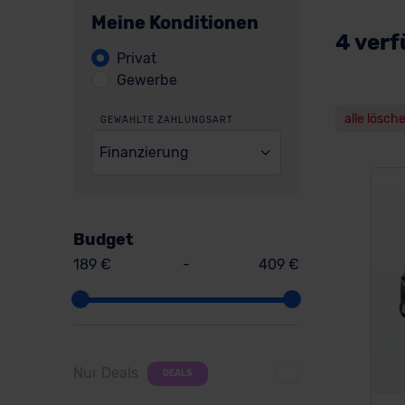
Meine Konditionen
4 verf
Privat
Gewerbe
alle lösch
GEWÄHLTE ZAHLUNGSART
Finanzierung
Budget
189 €
-
409 €
Nur Deals
DEALS