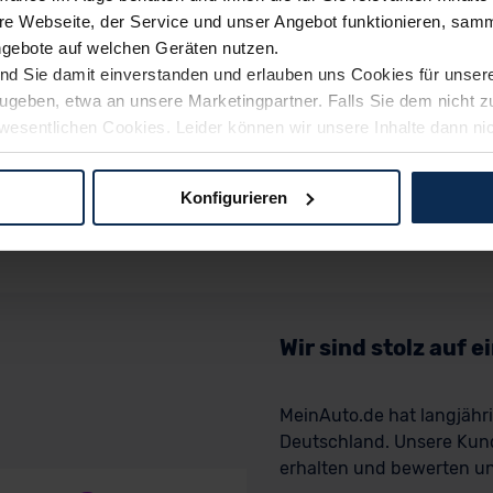
e Webseite, der Service und unser Angebot funktionieren, samm
ngebote auf welchen Geräten nutzen.
ind Sie damit einverstanden und erlauben uns Cookies für unse
rzugeben, etwa an unsere Marketingpartner. Falls Sie dem nicht
wesentlichen Cookies. Leider können wir unsere Inhalte dann ni
 dem Weg zu Ihrem Neuwagen unterstützen. Sie können die Einste
Konfigurieren
logien und Cookies gilt – soweit keine detaillierteren Angaben e
ger außerhalb der EU zu übermitteln oder dort verarbeiten zu la
rhalb der EU erfolgt, erfolgt dies ausschließlich auf der Grundl
 der EU-Kommission (Art. 45 Abs. 1 DSGVO), von Standarddate
n Sie hierzu Ihre Einwilligung freiwillig erteilen. Nähere Infor
Wir sind stolz auf 
 Sie über den Kontakt zu unserem Datenschutzbeauftragten un
MeinAuto.de hat langjäh
Deutschland. Unsere Kun
pressum
erhalten und bewerten uns