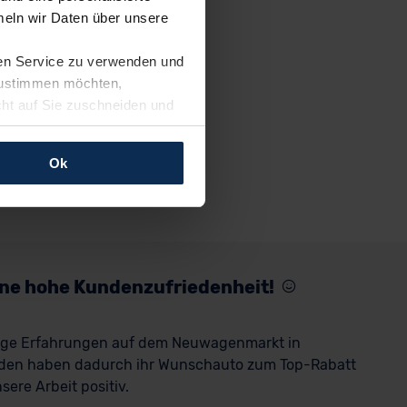
eln wir Daten über unsere
ren Service zu verwenden und
 zustimmen möchten,
cht auf Sie zuschneiden und
llungen jederzeit anpassen
Ok
rfolgen: Wir beabsichtigen
ssen. Soweit eine
age eines
nschutzklauseln (Art. 46
mationen zu den bestehenden
eine hohe Kundenzufriedenheit!
ter datenschutz@meinauto.de
rige Erfahrungen auf dem Neuwagenmarkt in
den haben dadurch ihr Wunschauto zum Top-Rabatt
ere Arbeit positiv.