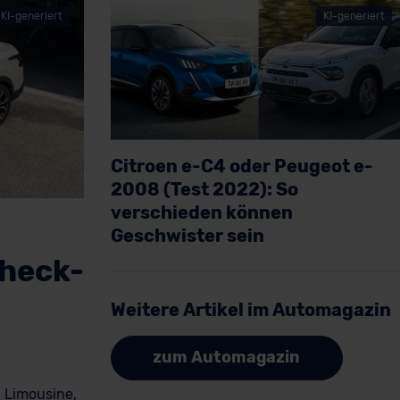
KI-generiert
KI-generiert
Citroen e-C4 oder Peugeot e-
2008 (Test 2022): So
verschieden können
Geschwister sein
Artikel lesen
ßheck-
Weitere Artikel im Automagazin
zum Automagazin
n Limousine,