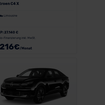
troen C4 X
Limousine
P:
27.140 €
io-Finanzierung inkl. MwSt.
216
€
/Monat