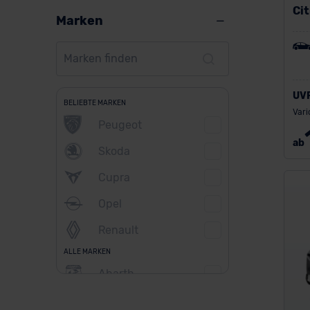
Ci
Marken
UV
BELIEBTE MARKEN
Vari
Peugeot
ab
Skoda
Cupra
Opel
Renault
ALLE MARKEN
Abarth
Alfa Romeo