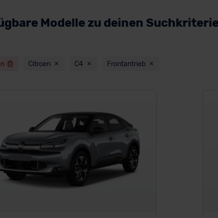
ügbare Modelle zu deinen Suchkriteri
en
Citroen
C4
Frontantrieb