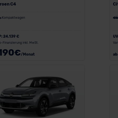
troen C4
Ci
Kompaktwagen
P:
24.139 €
UV
o-Finanzierung inkl. MwSt.
Var
190
€
/Monat
ab