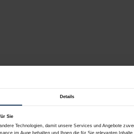
Details
für Sie
andere Technologien, damit unsere Services und Angebote zuverl
mance im Auge behalten und Ihnen die für Sie relevanten Inhalte 