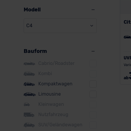
Alpine
Modell
Audi
Ci
C4
BMW
BYD
Bauform
Citroen
UV
Cupra
Cabrio/Roadster
Vari
DS
Kombi
ab
Kompaktwagen
Dacia
Limousine
Fiat
Kleinwagen
Ford
Nutzfahrzeug
Honda
SUV/Geländewagen
Hyundai