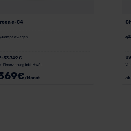
troen e-C4
Ci
Kompaktwagen
P:
33.749 €
UV
o-Finanzierung inkl. MwSt.
Var
369
€
/Monat
ab