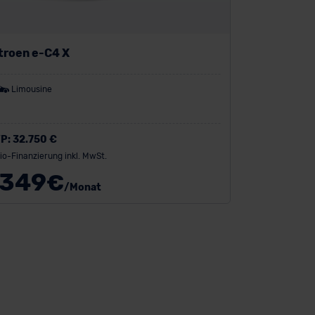
troen e-C4 X
Limousine
P:
32.750 €
io-Finanzierung inkl. MwSt.
349
€
/Monat