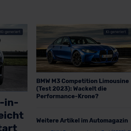
KI-generiert
KI-generiert
BMW M3 Competition Limousine
(Test 2023): Wackelt die
Performance-Krone?
-in-
Artikel lesen
eicht
Weitere Artikel im Automagazin
tart