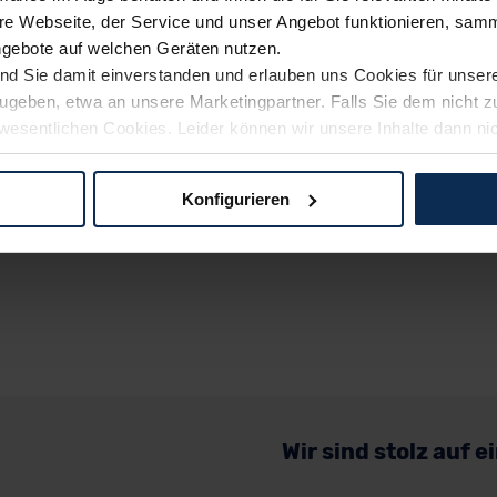
e Webseite, der Service und unser Angebot funktionieren, samm
ngebote auf welchen Geräten nutzen.
ind Sie damit einverstanden und erlauben uns Cookies für unse
rzugeben, etwa an unsere Marketingpartner. Falls Sie dem nicht
wesentlichen Cookies. Leider können wir unsere Inhalte dann ni
 dem Weg zu Ihrem Neuwagen unterstützen. Sie können die Einste
Konfigurieren
logien und Cookies gilt – soweit keine detaillierteren Angaben e
ger außerhalb der EU zu übermitteln oder dort verarbeiten zu la
rhalb der EU erfolgt, erfolgt dies ausschließlich auf der Grundl
 der EU-Kommission (Art. 45 Abs. 1 DSGVO), von Standarddate
n Sie hierzu Ihre Einwilligung freiwillig erteilen. Nähere Infor
 Sie über den Kontakt zu unserem Datenschutzbeauftragten un
Wir sind stolz auf 
pressum