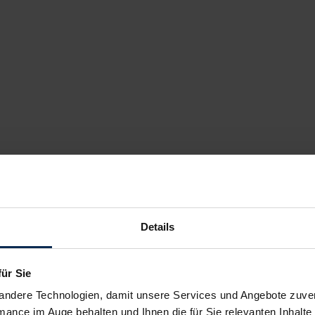
Details
für Sie
andere Technologien, damit unsere Services und Angebote zuverl
mance im Auge behalten und Ihnen die für Sie relevanten Inhalte 