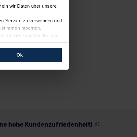
eln wir Daten über unsere
ren Service zu verwenden und
 zustimmen möchten,
cht auf Sie zuschneiden und
llungen jederzeit anpassen
Ok
rfolgen: Wir beabsichtigen
ssen. Soweit eine
age eines
nschutzklauseln (Art. 46
mationen zu den bestehenden
ter datenschutz@meinauto.de
eine hohe Kundenzufriedenheit!