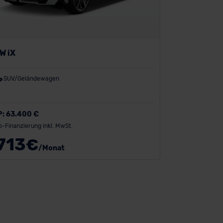
W iX
SUV/Geländewagen
P:
63.400 €
o-Finanzierung inkl. MwSt.
713
€
/Monat