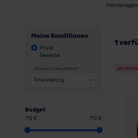
Meine Konditionen
1 verf
Privat
Gewerbe
alle lösch
GEWÄHLTE ZAHLUNGSART
Finanzierung
Budget
712 €
-
713 €