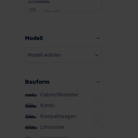
ALLE MARKEN
Abarth
Alfa Romeo
Alpine
Modell
Audi
Modell wählen
BMW
BYD
Bauform
Citroen
Cupra
Cabrio/Roadster
DS
Kombi
Kompaktwagen
Dacia
Limousine
Fiat
Kleinwagen