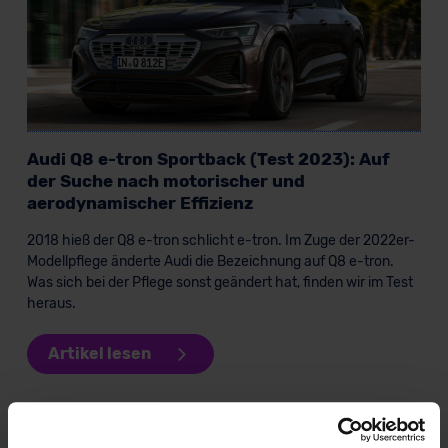
Audi Q8 e-tron Sportback (Test 2023): Auf
der Suche nach motorischer und
aerodynamischer Effizienz
2018 hieß der Q8 e-tron schlicht e-tron. Im Zuge der 2022er-
Modellpflege änderte Audi die Bezeichnung auf Q8 e-tron.
Was sich bei der Pflege sonst geändert hat, finden wir im Test
heraus.
Artikel lesen
KI-generiert