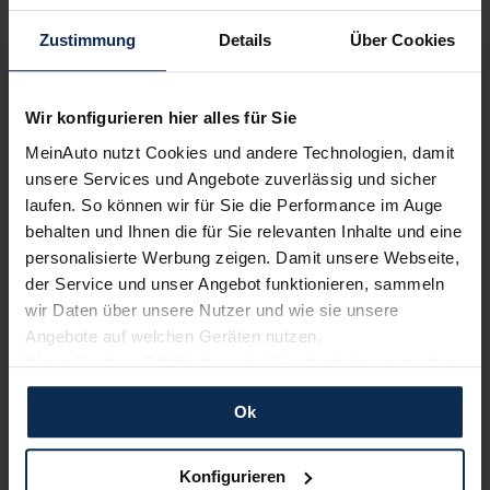
Zustimmung
Details
Über Cookies
Wir konfigurieren hier alles für Sie
MeinAuto nutzt Cookies und andere Technologien, damit
unsere Services und Angebote zuverlässig und sicher
laufen. So können wir für Sie die Performance im Auge
Audi Q8 e-tron (Test 2023): Modellpflege voller
Überraschungen
behalten und Ihnen die für Sie relevanten Inhalte und eine
personalisierte Werbung zeigen. Damit unsere Webseite,
der Service und unser Angebot funktionieren, sammeln
wir Daten über unsere Nutzer und wie sie unsere
Weitere Artikel im Automagazin
Angebote auf welchen Geräten nutzen.
zum Automagazin
Wenn Sie das „OK“ finden, sind Sie damit einverstanden
und erlauben uns Cookies für unseren Service zu
Ok
verwenden und diese Daten an Dritte weiterzugeben,
Nachrichten
etwa an unsere Marketingpartner. Falls Sie dem nicht
zustimmen möchten, beschränken wir uns auf die
Konfigurieren