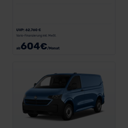
UVP:
62.760 €
Vario-Finanzierung inkl. MwSt.
604
€
ab
/Monat