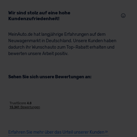
beabsichtigen nicht, diese Daten an Empfänger
außerhalb der EU zu übermitteln oder dort verarbeiten zu
Wir sind stolz auf eine hohe
lassen. Soweit eine Übermittlung in ein Land außerhalb
Kundenzufriedenheit!
der EU erfolgt, erfolgt dies ausschließlich auf der
Grundlage eines Angemessenheitsbeschlusses der EU-
MeinAuto.de hat langjährige Erfahrungen auf dem
Kommission (Art. 45 Abs. 1 DSGVO), von
Neuwagenmarkt in Deutschland. Unsere Kunden haben
Standarddatenschutzklauseln (Art. 46 Abs. 2 lit. c
dadurch ihr Wunschauto zum Top-Rabatt erhalten und
DSGVO) oder wenn Sie hierzu Ihre Einwilligung freiwillig
bewerten unsere Arbeit positiv.
erteilen. Nähere Informationen zu den bestehenden
Datenschutzklauseln können Sie über den Kontakt zu
unserem Datenschutzbeauftragten unter
Sehen Sie sich unsere Bewertungen an:
datenschutz@meinauto.de anfordern.
Datenschutzerklärung
|
Impressum
Erfahren Sie mehr über das Urteil unserer Kunden