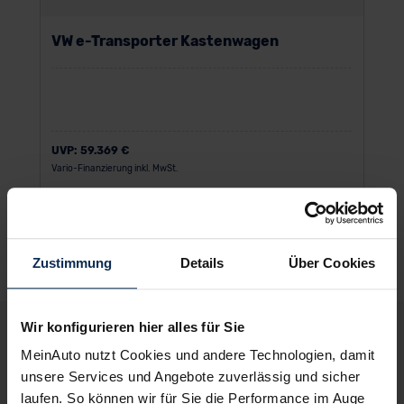
VW e-Transporter Kastenwagen
UVP:
59.369 €
Vario-Finanzierung inkl. MwSt.
581
€
ab
/Monat
Zustimmung
Details
Über Cookies
Wir konfigurieren hier alles für Sie
Deine Vorteile bei MeinAuto.de
MeinAuto nutzt Cookies und andere Technologien, damit
unsere Services und Angebote zuverlässig und sicher
laufen. So können wir für Sie die Performance im Auge