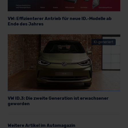
Standarddatenschutzklauseln (Art. 46 Abs. 2 lit. c
DSGVO) oder wenn Sie hierzu Ihre Einwilligung freiwillig
erteilen. Nähere Informationen zu den bestehenden
VW: Effizienterer Antrieb für neue ID.-Modelle ab
Datenschutzklauseln können Sie über den Kontakt zu
Ende des Jahres
unserem Datenschutzbeauftragten unter
datenschutz@meinauto.de anfordern.
KI-generiert
Datenschutzerklärung
|
Impressum
VW ID.3: Die zweite Generation ist erwachsener
geworden
Weitere Artikel im Automagazin