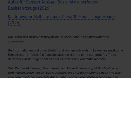
Autos für Camper Ausbau: Das sind die perfekten
Basisfahrzeuge (2026)
Kastenwagen Selbstausbau: Diese 10 Modelle eignen sich
(2026)
Alle Preise sind inklusive Mehrwertsteuer, es sei denn, es ist etwas anderes
angegeben.
Die Informationen sind
unverbindlich
und können sich ändern. Es können zusätzliche
Einmalkosten anfallen. Die Rabatte beziehen sich auf den Listenpreis (UVP) des
Herstellers. Änderungen seitens des Herstellers sind kurzfristig möglich.
Dein Partner für Leasing, Finanzierung und Vario-Finanzierung ist Mobility Concept
GmbH (Grünwalder Weg 34, 82041 Oberhaching). Für die Annahme eines Antrags ist
eine gute Bonität erforderlich. Alle Angaben sind unverbindlich und entsprechen
dem 2/3-Beispiel gemäß § 6a der Preisangabenverordnung (PAngV) Abs. 4 und sind
ohne Gewähr.
Für Informationen zum offiziellen Kraftstoffverbrauch und den CO₂-Emissionen
neuer Fahrzeuge kannst du den
"Leitfaden über den Kraftstoffverbrauch und die
CO₂-Emissionen neuer Personenkraftwagen"
einsehen. Dieser Leitfaden ist in
allen Verkaufsstellen erhältlich und kann kostenlos als
PDF-Download
bei der
Deutschen Automobil Treuhand GmbH (DAT) heruntergeladen werden.