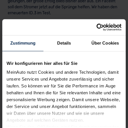
gelungen, der große Erfolg blieb bisher aber aus. Ein Facelift
soll dem Stromer jetzt auf die Sprünge helfen. Wir haben den
erneuerten ID.3 im Test.
Artikel lesen
Zustimmung
Details
Über Cookies
Weitere Artikel im Automagazin
Wir konfigurieren hier alles für Sie
zum Automagazin
MeinAuto nutzt Cookies und andere Technologien, damit
unsere Services und Angebote zuverlässig und sicher
laufen. So können wir für Sie die Performance im Auge
Nachrichten
behalten und Ihnen die für Sie relevanten Inhalte und eine
personalisierte Werbung zeigen. Damit unsere Webseite,
KI-generiert
der Service und unser Angebot funktionieren, sammeln
wir Daten über unsere Nutzer und wie sie unsere
Angebote auf welchen Geräten nutzen.
Wenn Sie das „OK“ finden, sind Sie damit einverstanden