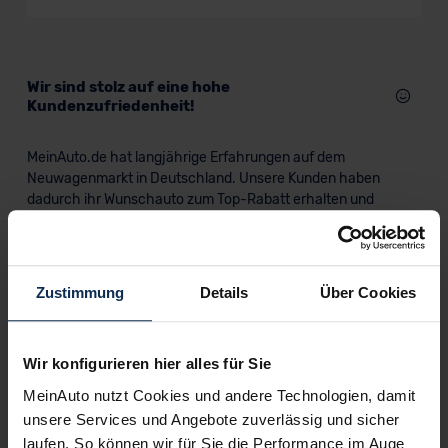
Wir sind stolz auf eine hohe
Kundenzufriedenheit!
MeinAuto.de hat langjährige Erfahrungen auf dem
Neuwagenmarkt in Deutschland. Unsere Kunden haben
dadurch ihr Wunschauto zum Top-Rabatt erhalten und
bewerten unsere Arbeit positiv.
Zustimmung
Details
Über Cookies
Sehen Sie sich unsere Bewertungen an:
Wir konfigurieren hier alles für Sie
MeinAuto nutzt Cookies und andere Technologien, damit
unsere Services und Angebote zuverlässig und sicher
laufen. So können wir für Sie die Performance im Auge