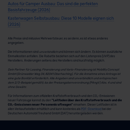
Autos für Camper Ausbau: Das sind die perfekten
Basisfahrzeuge (2026)
Kastenwagen Selbstausbau: Diese 10 Modelle eignen sich
(2026)
Alle Preise sind inklusive Mehrwertsteuer, es sei denn, es ist etwas anderes
angegeben.
Die Informationen sind
unverbindlich
und können sich ändern. Es können zusätzliche
Einmalkosten anfallen. Die Rabatte beziehen sich auf den Listenpreis (UVP) des
Herstellers. Änderungen seitens des Herstellers sind kurzfristig möglich.
Dein Partner für Leasing, Finanzierung und Vario-Finanzierung ist Mobility Concept
GmbH (Grünwalder Weg 34, 82041 Oberhaching). Für die Annahme eines Antrags ist
eine gute Bonität erforderlich. Alle Angaben sind unverbindlich und entsprechen
dem 2/3-Beispiel gemäß § 6a der Preisangabenverordnung (PAngV) Abs. 4 und sind
ohne Gewähr.
Für Informationen zum offiziellen Kraftstoffverbrauch und den CO₂-Emissionen
neuer Fahrzeuge kannst du den
"Leitfaden über den Kraftstoffverbrauch und die
CO₂-Emissionen neuer Personenkraftwagen"
einsehen. Dieser Leitfaden ist in
allen Verkaufsstellen erhältlich und kann kostenlos als
PDF-Download
bei der
Deutschen Automobil Treuhand GmbH (DAT) heruntergeladen werden.