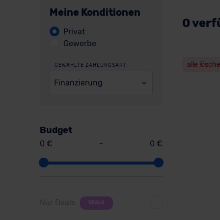
Meine Konditionen
0 verf
Privat
Gewerbe
alle lösch
GEWÄHLTE ZAHLUNGSART
Finanzierung
Budget
0 €
-
0 €
Nur Deals
DEALS