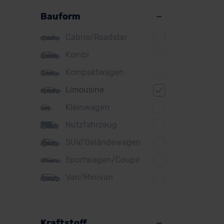
Alpine
Bauform
Audi
Cabrio/Roadster
BMW
Kombi
BYD
Kompaktwagen
Citroen
Limousine
Cupra
Kleinwagen
Nutzfahrzeug
DS
SUV/Geländewagen
Dacia
Sportwagen/Coupé
Fiat
Van/Minivan
Ford
Honda
Hyundai
Kraftstoff