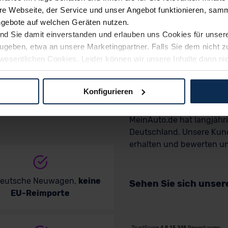
e Webseite, der Service und unser Angebot funktionieren, samm
ngebote auf welchen Geräten nutzen.
ind Sie damit einverstanden und erlauben uns Cookies für unse
rzugeben, etwa an unsere Marketingpartner. Falls Sie dem nicht
wesentlichen Cookies. Leider können wir unsere Inhalte dann ni
 dem Weg zu Ihrem Neuwagen unterstützen. Sie können die Einste
Wir sind stolz auf 
Konfigurieren
logien und Cookies gilt – soweit keine detaillierteren Angaben e
MeinAuto.de hat langjäh
ger außerhalb der EU zu übermitteln oder dort verarbeiten zu la
Deutschland. Unsere Kun
rhalb der EU erfolgt, erfolgt dies ausschließlich auf der Grundl
erhalten und bewerten uns
 der EU-Kommission (Art. 45 Abs. 1 DSGVO), von Standarddate
n Sie hierzu Ihre Einwilligung freiwillig erteilen. Nähere Infor
 Sie über den Kontakt zu unserem Datenschutzbeauftragten un
deutsche Neuwagen,
keine
Sehen Sie sich unse
EU-Reimporte
pressum