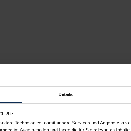
Details
für Sie
andere Technologien, damit unsere Services und Angebote zuverl
mance im Auge behalten und Ihnen die für Sie relevanten Inhalte 