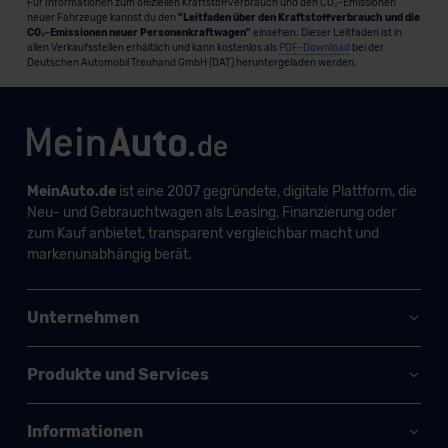
Für Informationen zum offiziellen Kraftstoffverbrauch und den CO₂-Emissionen
neuer Fahrzeuge kannst du den
"Leitfaden über den Kraftstoffverbrauch und die
CO₂-Emissionen neuer Personenkraftwagen"
einsehen. Dieser Leitfaden ist in
allen Verkaufsstellen erhältlich und kann kostenlos als
PDF-Download
bei der
Deutschen Automobil Treuhand GmbH (DAT) heruntergeladen werden.
MeinAuto.de
ist eine 2007 gegründete, digitale Plattform, die
Neu- und Gebrauchtwagen als Leasing, Finanzierung oder
zum Kauf anbietet, transparent vergleichbar macht und
markenunabhängig berät.
Unternehmen
Produkte und Services
Informationen