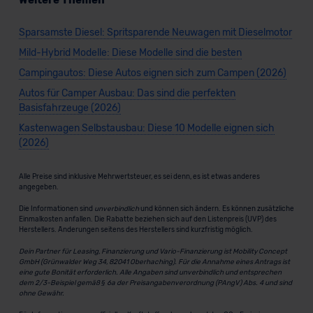
Sparsamste Diesel: Spritsparende Neuwagen mit Dieselmotor
Mild-Hybrid Modelle: Diese Modelle sind die besten
Campingautos: Diese Autos eignen sich zum Campen (2026)
Autos für Camper Ausbau: Das sind die perfekten
Basisfahrzeuge (2026)
Kastenwagen Selbstausbau: Diese 10 Modelle eignen sich
(2026)
Alle Preise sind inklusive Mehrwertsteuer, es sei denn, es ist etwas anderes
angegeben.
Die Informationen sind
unverbindlich
und können sich ändern. Es können zusätzliche
Einmalkosten anfallen. Die Rabatte beziehen sich auf den Listenpreis (UVP) des
Herstellers. Änderungen seitens des Herstellers sind kurzfristig möglich.
Dein Partner für Leasing, Finanzierung und Vario-Finanzierung ist Mobility Concept
GmbH (Grünwalder Weg 34, 82041 Oberhaching). Für die Annahme eines Antrags ist
eine gute Bonität erforderlich. Alle Angaben sind unverbindlich und entsprechen
dem 2/3-Beispiel gemäß § 6a der Preisangabenverordnung (PAngV) Abs. 4 und sind
ohne Gewähr.