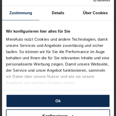
Zustimmung
Details
Über Cookies
Wir konfigurieren hier alles für Sie
MeinAuto nutzt Cookies und andere Technologien, damit
BMW X4 vs. Porsche Macan 2022: Wer gewinnt das
unsere Services und Angebote zuverlässig und sicher
Duell der Sport-SUV-Coupes?
laufen. So können wir für Sie die Performance im Auge
behalten und Ihnen die für Sie relevanten Inhalte und eine
personalisierte Werbung zeigen. Damit unsere Webseite,
Weitere Artikel im Automagazin
der Service und unser Angebot funktionieren, sammeln
wir Daten über unsere Nutzer und wie sie unsere
zum Automagazin
Angebote auf welchen Geräten nutzen.
Wenn Sie das „OK“ finden, sind Sie damit einverstanden
und erlauben uns Cookies für unseren Service zu
Nachrichten
Ok
verwenden und diese Daten an Dritte weiterzugeben,
etwa an unsere Marketingpartner. Falls Sie dem nicht
KI-generiert
zustimmen möchten, beschränken wir uns auf die
Konfigurieren