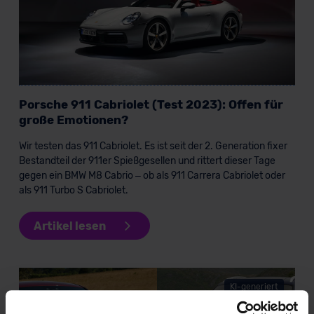
Porsche 911 Cabriolet (Test 2023): Offen für
große Emotionen?
Wir testen das 911 Cabriolet. Es ist seit der 2. Generation fixer
Bestandteil der 911er Spießgesellen und rittert dieser Tage
gegen ein BMW M8 Cabrio – ob als 911 Carrera Cabriolet oder
als 911 Turbo S Cabriolet.
Artikel lesen
KI-generiert