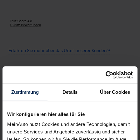
Erfahren Sie mehr über das Urteil unserer Kunden
Nachrichten
Zustimmung
Details
Über Cookies
KI-generiert
Wir konfigurieren hier alles für Sie
MeinAuto nutzt Cookies und andere Technologien, damit
unsere Services und Angebote zuverlässig und sicher
laufen. So können wir für Sie die Performance im Auge