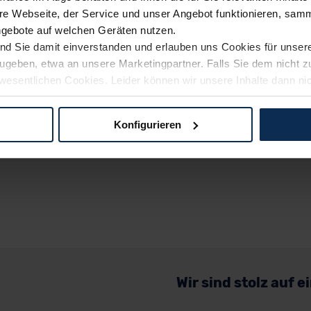
e Webseite, der Service und unser Angebot funktionieren, samm
ngebote auf welchen Geräten nutzen.
ind Sie damit einverstanden und erlauben uns Cookies für unse
rzugeben, etwa an unsere Marketingpartner. Falls Sie dem nicht
wesentlichen Cookies. Leider können wir unsere Inhalte dann ni
 dem Weg zu Ihrem Neuwagen unterstützen. Sie können die Einste
Konfigurieren
logien und Cookies gilt – soweit keine detaillierteren Angaben e
ger außerhalb der EU zu übermitteln oder dort verarbeiten zu la
rhalb der EU erfolgt, erfolgt dies ausschließlich auf der Grundl
 der EU-Kommission (Art. 45 Abs. 1 DSGVO), von Standarddate
n Sie hierzu Ihre Einwilligung freiwillig erteilen. Nähere Infor
 Sie über den Kontakt zu unserem Datenschutzbeauftragten un
Wir sind stolz auf 
pressum