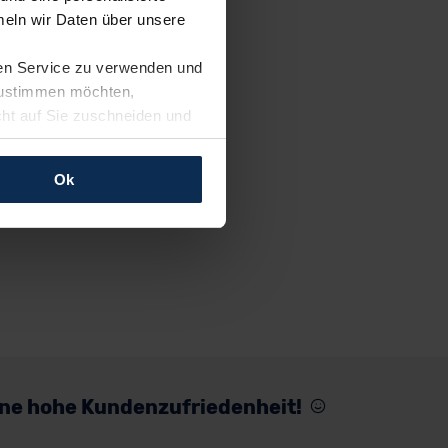
eln wir Daten über unsere
ren Service zu verwenden und
 zustimmen möchten,
cht auf Sie zuschneiden und
llungen jederzeit anpassen
Ok
rfolgen: Wir beabsichtigen
ssen. Soweit eine
age eines
nschutzklauseln (Art. 46
mationen zu den bestehenden
ter datenschutz@meinauto.de
eine hohe Kundenzufriedenheit!