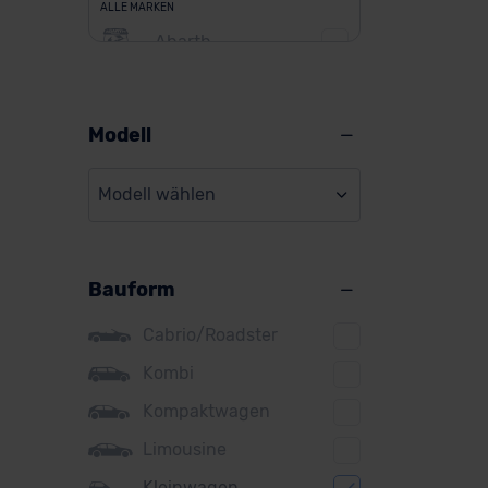
ALLE MARKEN
Abarth
Alfa Romeo
Alpine
Modell
Audi
Modell wählen
BMW
BYD
Bauform
Citroen
Cupra
Cabrio/Roadster
DS
Kombi
Kompaktwagen
Dacia
Limousine
Fiat
Kleinwagen