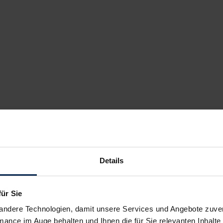
Details
für Sie
andere Technologien, damit unsere Services und Angebote zuverl
mance im Auge behalten und Ihnen die für Sie relevanten Inhalte 