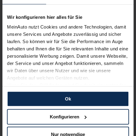
Erfahren Sie mehr über das Urteil unserer Kunden
Wir konfigurieren hier alles für Sie
MeinAuto nutzt Cookies und andere Technologien, damit
unsere Services und Angebote zuverlässig und sicher
Nachrichten
laufen. So können wir für Sie die Performance im Auge
behalten und Ihnen die für Sie relevanten Inhalte und eine
KI-generiert
personalisierte Werbung zeigen. Damit unsere Webseite,
der Service und unser Angebot funktionieren, sammeln
wir Daten über unsere Nutzer und wie sie unsere
Angebote auf welchen Geräten nutzen.
Wenn Sie das „OK“ finden, sind Sie damit einverstanden
und erlauben uns Cookies für unseren Service zu
Ok
verwenden und diese Daten an Dritte weiterzugeben,
etwa an unsere Marketingpartner. Falls Sie dem nicht
Mercedes-Benz: Design-Updates für EQA und
zustimmen möchten, beschränken wir uns auf die
Konfigurieren
EQB
wesentlichen Cookies. Leider können wir unsere Inhalte
dann nicht auf Sie zuschneiden und Sie somit nicht
Mercedes-Benz hat seine elektrische Kompaktwagen durch
Nur notwendige