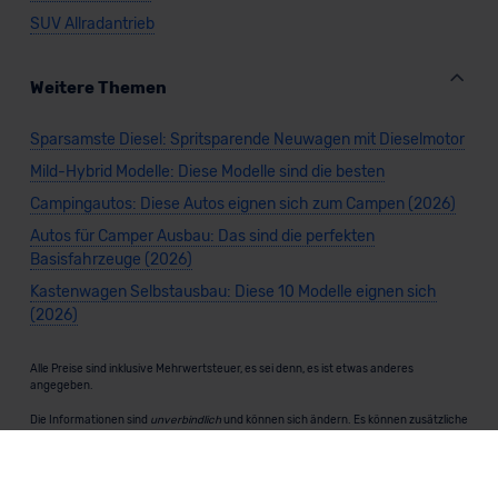
SUV Allradantrieb
Weitere Themen
Sparsamste Diesel: Spritsparende Neuwagen mit Dieselmotor
Mild-Hybrid Modelle: Diese Modelle sind die besten
Campingautos: Diese Autos eignen sich zum Campen (2026)
Autos für Camper Ausbau: Das sind die perfekten
Basisfahrzeuge (2026)
Kastenwagen Selbstausbau: Diese 10 Modelle eignen sich
(2026)
Alle Preise sind inklusive Mehrwertsteuer, es sei denn, es ist etwas anderes
angegeben.
Die Informationen sind
unverbindlich
und können sich ändern. Es können zusätzliche
Einmalkosten anfallen. Die Rabatte beziehen sich auf den Listenpreis (UVP) des
Herstellers. Änderungen seitens des Herstellers sind kurzfristig möglich.
Dein Partner für Leasing, Finanzierung und Vario-Finanzierung ist Mobility Concept