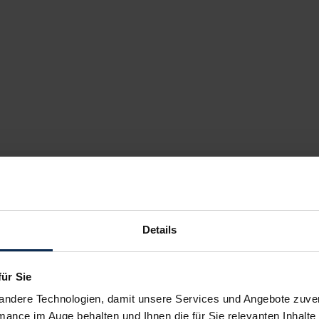
Details
für Sie
andere Technologien, damit unsere Services und Angebote zuverl
mance im Auge behalten und Ihnen die für Sie relevanten Inhalte 