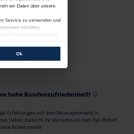
eln wir Daten über unsere
ren Service zu verwenden und
 zustimmen möchten,
cht auf Sie zuschneiden und
llungen jederzeit anpassen
Ok
rfolgen: Wir beabsichtigen
ssen. Soweit eine
age eines
nschutzklauseln (Art. 46
mationen zu den bestehenden
eine hohe Kundenzufriedenheit!
ter datenschutz@meinauto.de
rige Erfahrungen auf dem Neuwagenmarkt in
den haben dadurch ihr Wunschauto zum Top-Rabatt
ere Arbeit positiv.