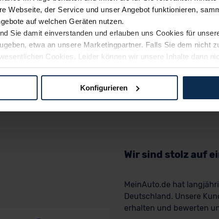
e Webseite, der Service und unser Angebot funktionieren, samm
ngebote auf welchen Geräten nutzen.
ind Sie damit einverstanden und erlauben uns Cookies für unse
rzugeben, etwa an unsere Marketingpartner. Falls Sie dem nicht
wesentlichen Cookies. Leider können wir unsere Inhalte dann ni
 dem Weg zu Ihrem Neuwagen unterstützen. Sie können die Einste
Konfigurieren
logien und Cookies gilt – soweit keine detaillierteren Angaben e
ger außerhalb der EU zu übermitteln oder dort verarbeiten zu la
rhalb der EU erfolgt, erfolgt dies ausschließlich auf der Grundl
 der EU-Kommission (Art. 45 Abs. 1 DSGVO), von Standarddate
n Sie hierzu Ihre Einwilligung freiwillig erteilen. Nähere Infor
Wir sind stolz auf 
 Sie über den Kontakt zu unserem Datenschutzbeauftragten un
MeinAuto.de hat langjäh
Deutschland. Unsere Kun
pressum
erhalten und bewerten uns