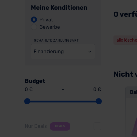
Meine Konditionen
0 verf
Privat
Gewerbe
alle lösch
GEWÄHLTE ZAHLUNGSART
Finanzierung
Nicht 
Budget
0 €
-
0 €
Ba
Nur Deals
DEALS