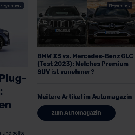
KI-generiert
KI-generiert
BMW X3 vs. Mercedes-Benz GLC
(Test 2023): Welches Premium-
SUV ist vonehmer?
Plug-
Artikel lesen
:
Weitere Artikel im Automagazin
den
zum Automagazin
 und sollte