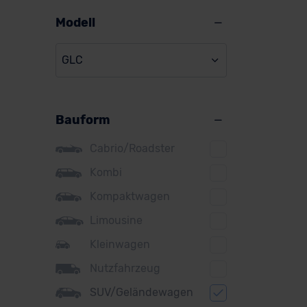
Alpine
Modell
Audi
GLC
BMW
BYD
Bauform
Citroen
Cupra
Cabrio/Roadster
DS
Kombi
Kompaktwagen
Dacia
Limousine
Fiat
Kleinwagen
Ford
Nutzfahrzeug
Honda
SUV/Geländewagen
Hyundai