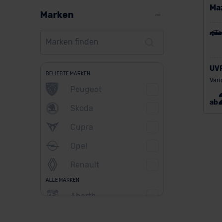
Ma
Marken
UV
BELIEBTE MARKEN
Vari
Peugeot
ab
Skoda
Cupra
Opel
Renault
ALLE MARKEN
Abarth
Alfa Romeo