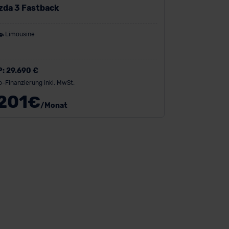
zda 3 Fastback
Limousine
P:
29.690 €
o-Finanzierung inkl. MwSt.
201
€
/Monat