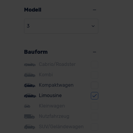
Alpine
Modell
Audi
3
BMW
BYD
Bauform
Citroen
Cupra
Cabrio/Roadster
DS
Kombi
Kompaktwagen
Dacia
Limousine
Fiat
Kleinwagen
Ford
Nutzfahrzeug
Honda
SUV/Geländewagen
Hyundai