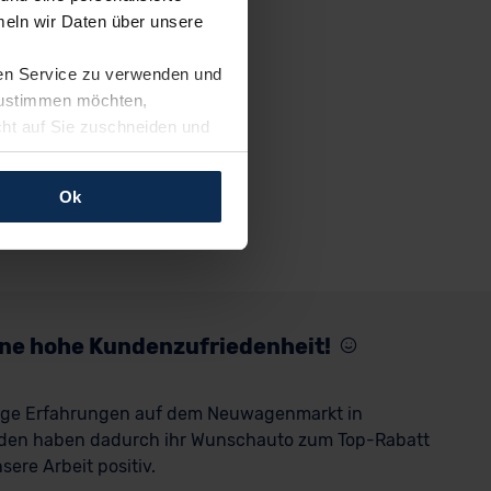
eln wir Daten über unsere
ren Service zu verwenden und
 zustimmen möchten,
cht auf Sie zuschneiden und
llungen jederzeit anpassen
Ok
rfolgen: Wir beabsichtigen
ssen. Soweit eine
age eines
nschutzklauseln (Art. 46
mationen zu den bestehenden
eine hohe Kundenzufriedenheit!
ter datenschutz@meinauto.de
rige Erfahrungen auf dem Neuwagenmarkt in
den haben dadurch ihr Wunschauto zum Top-Rabatt
ere Arbeit positiv.