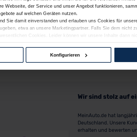
e Webseite, der Service und unser Angebot funktionieren, samm
ngebote auf welchen Geräten nutzen.
ind Sie damit einverstanden und erlauben uns Cookies für unse
rzugeben, etwa an unsere Marketingpartner. Falls Sie dem nicht
wesentlichen Cookies. Leider können wir unsere Inhalte dann ni
 dem Weg zu Ihrem Neuwagen unterstützen. Sie können die Einste
Konfigurieren
logien und Cookies gilt – soweit keine detaillierteren Angaben e
ger außerhalb der EU zu übermitteln oder dort verarbeiten zu la
rhalb der EU erfolgt, erfolgt dies ausschließlich auf der Grundl
 der EU-Kommission (Art. 45 Abs. 1 DSGVO), von Standarddate
n Sie hierzu Ihre Einwilligung freiwillig erteilen. Nähere Infor
Wir sind stolz auf 
 Sie über den Kontakt zu unserem Datenschutzbeauftragten un
MeinAuto.de hat langjäh
Deutschland. Unsere Kun
pressum
erhalten und bewerten uns