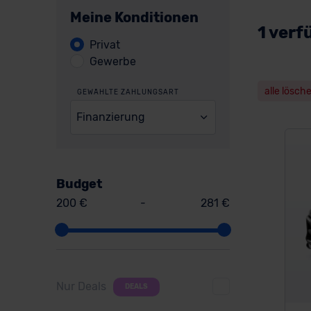
Meine Konditionen
1 verf
Privat
Gewerbe
alle lösch
GEWÄHLTE ZAHLUNGSART
Finanzierung
Budget
200 €
-
281 €
Nur Deals
DEALS