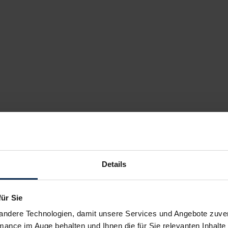
Details
für Sie
andere Technologien, damit unsere Services und Angebote zuverl
mance im Auge behalten und Ihnen die für Sie relevanten Inhalte 