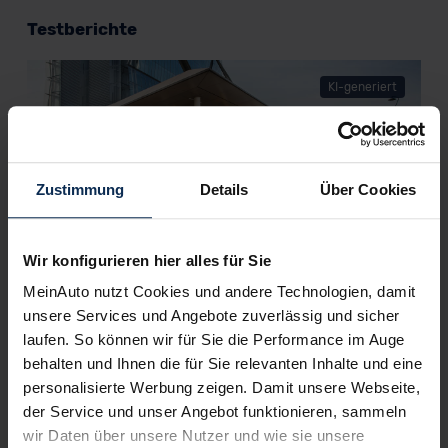
Testberichte
KI-generiert
Zustimmung
Details
Über Cookies
Wir konfigurieren hier alles für Sie
Fiat Tipo 5-Türer (Test 2023): Renovierung
MeinAuto nutzt Cookies und andere Technologien, damit
mit folgenreichen Konsequenzen?
unsere Services und Angebote zuverlässig und sicher
laufen. So können wir für Sie die Performance im Auge
Der Fiat Tipo versucht in der Golf-Klasse mit typischen Fiat-
behalten und Ihnen die für Sie relevanten Inhalte und eine
Qualitäten zu punkten: einfache Bedienung, hohe
Funktionalität sowie Top-Preis-Leistungsverhältnis. Im Tipo
personalisierte Werbung zeigen. Damit unsere Webseite,
5-Türer erkunden wir, ob er hält, was er verspricht.
der Service und unser Angebot funktionieren, sammeln
wir Daten über unsere Nutzer und wie sie unsere