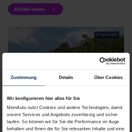
Artikel lesen
KI-generiert
Zustimmung
Details
Über Cookies
DS 7 E-Tense (Test 2023): Steigt die Qualität nach
der Namenskürzung?
Wir konfigurieren hier alles für Sie
MeinAuto nutzt Cookies und andere Technologien, damit
unsere Services und Angebote zuverlässig und sicher
Weitere Artikel im Automagazin
laufen. So können wir für Sie die Performance im Auge
behalten und Ihnen die für Sie relevanten Inhalte und eine