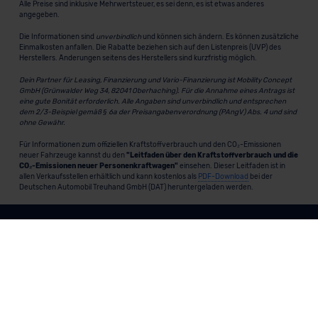
Alle Preise sind inklusive Mehrwertsteuer, es sei denn, es ist etwas anderes
angegeben.
Die Informationen sind
unverbindlich
und können sich ändern. Es können zusätzliche
Einmalkosten anfallen. Die Rabatte beziehen sich auf den Listenpreis (UVP) des
Herstellers. Änderungen seitens des Herstellers sind kurzfristig möglich.
Dein Partner für Leasing, Finanzierung und Vario-Finanzierung ist Mobility Concept
GmbH (Grünwalder Weg 34, 82041 Oberhaching). Für die Annahme eines Antrags ist
eine gute Bonität erforderlich. Alle Angaben sind unverbindlich und entsprechen
dem 2/3-Beispiel gemäß § 6a der Preisangabenverordnung (PAngV) Abs. 4 und sind
ohne Gewähr.
Für Informationen zum offiziellen Kraftstoffverbrauch und den CO₂-Emissionen
neuer Fahrzeuge kannst du den
"Leitfaden über den Kraftstoffverbrauch und die
CO₂-Emissionen neuer Personenkraftwagen"
einsehen. Dieser Leitfaden ist in
allen Verkaufsstellen erhältlich und kann kostenlos als
PDF-Download
bei der
Deutschen Automobil Treuhand GmbH (DAT) heruntergeladen werden.
MeinAuto.de
ist eine 2007 gegründete, digitale Plattform, die
Neu- und Gebrauchtwagen als Leasing, Finanzierung oder
zum Kauf anbietet, transparent vergleichbar macht und