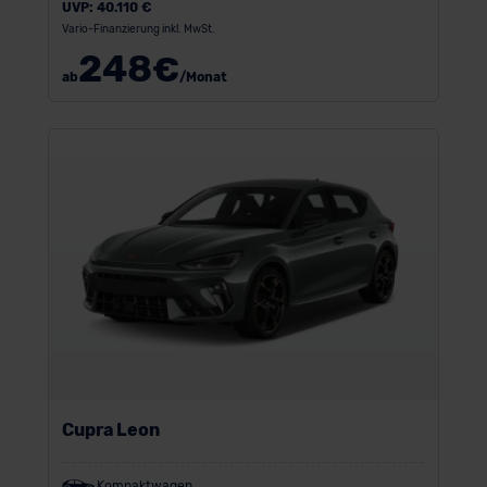
UVP:
40.110 €
Vario-Finanzierung inkl. MwSt.
248
€
ab
/Monat
Cupra Leon
Kompaktwagen