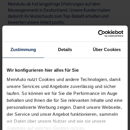
MeinAuto.de hat langjährige Erfahrungen auf dem
Neuwagenmarkt in Deutschland. Unsere Kunden haben
dadurch ihr Wunschauto zum Top-Rabatt erhalten und
bewerten unsere Arbeit positiv.
Sehen Sie sich unsere Bewertungen an:
Zustimmung
Details
Über Cookies
Wir konfigurieren hier alles für Sie
MeinAuto nutzt Cookies und andere Technologien, damit
unsere Services und Angebote zuverlässig und sicher
laufen. So können wir für Sie die Performance im Auge
Erfahren Sie mehr über das Urteil unserer Kunden
behalten und Ihnen die für Sie relevanten Inhalte und eine
personalisierte Werbung zeigen. Damit unsere Webseite,
der Service und unser Angebot funktionieren, sammeln
Testberichte
wir Daten über unsere Nutzer und wie sie unsere
Angebote auf welchen Geräten nutzen.