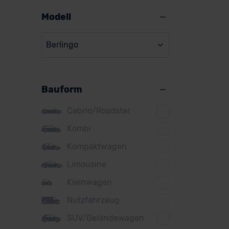
Alpine
Modell
Audi
Berlingo
BMW
Ver
BYD
Bauform
Citroen
Cupra
Cabrio/Roadster
DS
Kombi
Kompaktwagen
Dacia
Limousine
Fiat
Kleinwagen
Ford
Nutzfahrzeug
Honda
SUV/Geländewagen
Hyundai