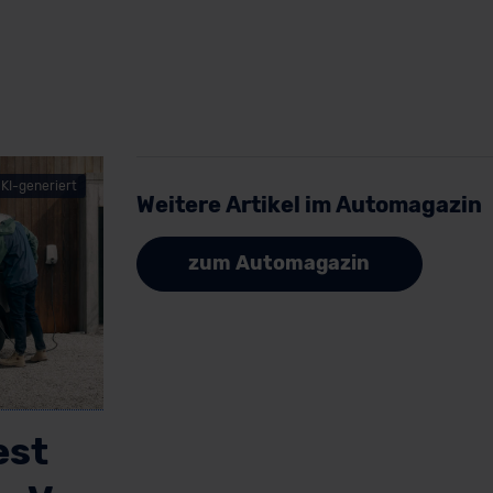
KI-generiert
Weitere Artikel im Automagazin
zum Automagazin
est