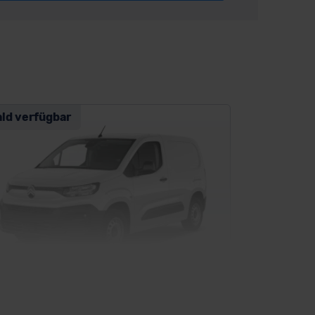
ald verfügbar
troen e-Berlingo Kastenwagen