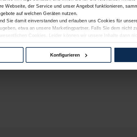
e Webseite, der Service und unser Angebot funktionieren, samm
ngebote auf welchen Geräten nutzen.
ind Sie damit einverstanden und erlauben uns Cookies für unse
rzugeben, etwa an unsere Marketingpartner. Falls Sie dem nicht
wesentlichen Cookies. Leider können wir unsere Inhalte dann ni
 dem Weg zu Ihrem Neuwagen unterstützen. Sie können die Einste
Konfigurieren
logien und Cookies gilt – soweit keine detaillierteren Angaben e
ger außerhalb der EU zu übermitteln oder dort verarbeiten zu la
rhalb der EU erfolgt, erfolgt dies ausschließlich auf der Grundl
 der EU-Kommission (Art. 45 Abs. 1 DSGVO), von Standarddate
n Sie hierzu Ihre Einwilligung freiwillig erteilen. Nähere Infor
 Sie über den Kontakt zu unserem Datenschutzbeauftragten un
pressum