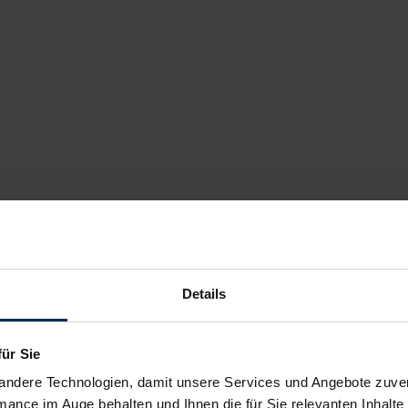
Details
für Sie
andere Technologien, damit unsere Services und Angebote zuverl
mance im Auge behalten und Ihnen die für Sie relevanten Inhalte 