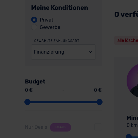
Meine Konditionen
0 verf
Privat
Gewerbe
alle lösch
GEWÄHLTE ZAHLUNGSART
Finanzierung
Budget
0 €
-
0 €
Min
0 km
Nur Deals
DEALS