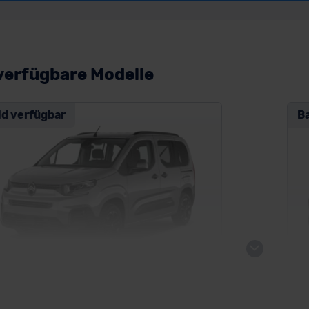
verfügbare Modelle
ld verfügbar
B
roen e-Berlingo
Ci