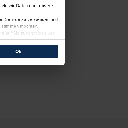
eln wir Daten über unsere
ren Service zu verwenden und
 zustimmen möchten,
cht auf Sie zuschneiden und
llungen jederzeit anpassen
Ok
rfolgen: Wir beabsichtigen
ssen. Soweit eine
age eines
nschutzklauseln (Art. 46
mationen zu den bestehenden
ter datenschutz@meinauto.de