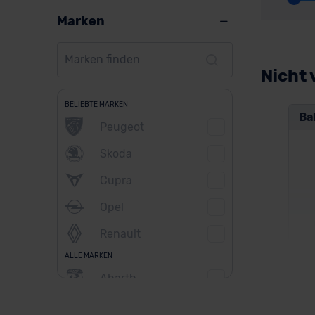
Marken
Nicht 
BELIEBTE MARKEN
Ba
Peugeot
Skoda
Cupra
Opel
Renault
ALLE MARKEN
Abarth
Cit
Alfa Romeo