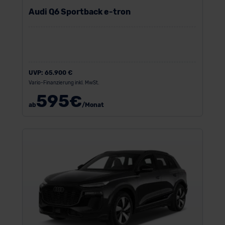
Audi Q6 Sportback e-tron
UVP:
65.900 €
Vario-Finanzierung inkl. MwSt.
595
€
ab
/Monat