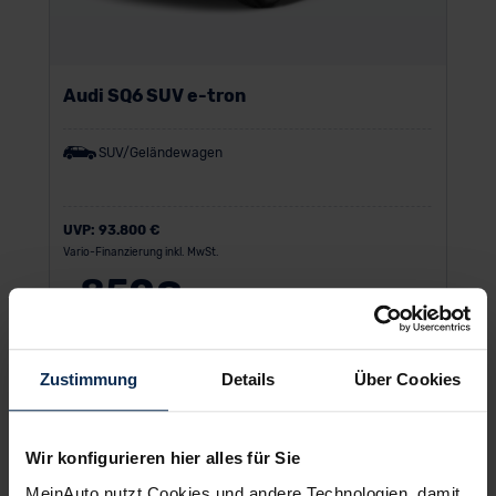
Audi SQ6 SUV e-tron
SUV/Geländewagen
UVP:
93.800 €
Vario-Finanzierung inkl. MwSt.
859
€
ab
/Monat
Zustimmung
Details
Über Cookies
Wir konfigurieren hier alles für Sie
MeinAuto nutzt Cookies und andere Technologien, damit