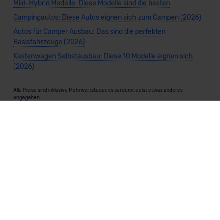
Mild-Hybrid Modelle: Diese Modelle sind die besten
Campingautos: Diese Autos eignen sich zum Campen (2026)
Autos für Camper Ausbau: Das sind die perfekten
Basisfahrzeuge (2026)
Kastenwagen Selbstausbau: Diese 10 Modelle eignen sich
(2026)
Alle Preise sind inklusive Mehrwertsteuer, es sei denn, es ist etwas anderes
angegeben.
Die Informationen sind
unverbindlich
und können sich ändern. Es können zusätzliche
Einmalkosten anfallen. Die Rabatte beziehen sich auf den Listenpreis (UVP) des
Herstellers. Änderungen seitens des Herstellers sind kurzfristig möglich.
Dein Partner für Leasing, Finanzierung und Vario-Finanzierung ist Mobility Concept
GmbH (Grünwalder Weg 34, 82041 Oberhaching). Für die Annahme eines Antrags ist
eine gute Bonität erforderlich. Alle Angaben sind unverbindlich und entsprechen
dem 2/3-Beispiel gemäß § 6a der Preisangabenverordnung (PAngV) Abs. 4 und sind
ohne Gewähr.
Für Informationen zum offiziellen Kraftstoffverbrauch und den CO₂-Emissionen
neuer Fahrzeuge kannst du den
"Leitfaden über den Kraftstoffverbrauch und die
CO₂-Emissionen neuer Personenkraftwagen"
einsehen. Dieser Leitfaden ist in
allen Verkaufsstellen erhältlich und kann kostenlos als
PDF-Download
bei der
Deutschen Automobil Treuhand GmbH (DAT) heruntergeladen werden.