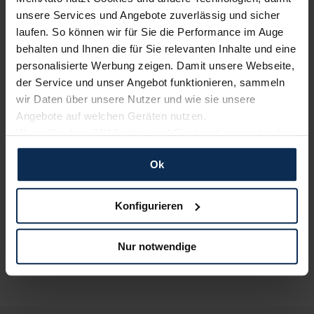
unsere Services und Angebote zuverlässig und sicher
laufen. So können wir für Sie die Performance im Auge
behalten und Ihnen die für Sie relevanten Inhalte und eine
personalisierte Werbung zeigen. Damit unsere Webseite,
der Service und unser Angebot funktionieren, sammeln
wir Daten über unsere Nutzer und wie sie unsere
Audi SQ6 Sportback e-tron
Angebote auf welchen Geräten nutzen.
Wenn Sie das „OK“ finden, sind Sie damit einverstanden
und erlauben uns Cookies für unseren Service zu
Ok
verwenden und diese Daten an Dritte weiterzugeben,
etwa an unsere Marketingpartner. Falls Sie dem nicht
UVP:
96.200 €
zustimmen möchten, beschränken wir uns auf die
Vario-Finanzierung inkl. MwSt.
Konfigurieren
wesentlichen Cookies. Leider können wir unsere Inhalte
881
€
dann nicht auf Sie zuschneiden und Sie somit nicht
ab
/Monat
Nur notwendige
perfekt auf dem Weg zu Ihrem Neuwagen unterstützen.
Sie können die Einstellungen jederzeit anpassen oder
widerrufen.