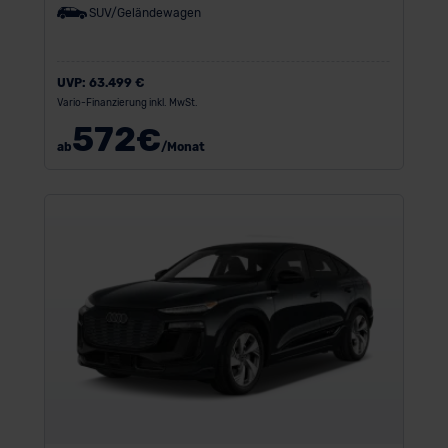
SUV/Geländewagen
UVP:
63.499 €
Vario-Finanzierung inkl. MwSt.
572
€
ab
/Monat