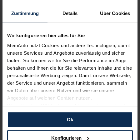
Wir sind stolz auf eine hohe
Zustimmung
Details
Über Cookies
Kundenzufriedenheit!
MeinAuto.de hat langjährige Erfahrungen auf dem
Wir konfigurieren hier alles für Sie
Neuwagenmarkt in Deutschland. Unsere Kunden haben
dadurch ihr Wunschauto zum Top-Rabatt erhalten und
MeinAuto nutzt Cookies und andere Technologien, damit
bewerten unsere Arbeit positiv.
unsere Services und Angebote zuverlässig und sicher
laufen. So können wir für Sie die Performance im Auge
behalten und Ihnen die für Sie relevanten Inhalte und eine
Sehen Sie sich unsere Bewertungen an:
personalisierte Werbung zeigen. Damit unsere Webseite,
der Service und unser Angebot funktionieren, sammeln
wir Daten über unsere Nutzer und wie sie unsere
Angebote auf welchen Geräten nutzen.
Wenn Sie das „OK“ finden, sind Sie damit einverstanden
und erlauben uns Cookies für unseren Service zu
Ok
verwenden und diese Daten an Dritte weiterzugeben,
etwa an unsere Marketingpartner. Falls Sie dem nicht
Erfahren Sie mehr über das Urteil unserer Kunden
zustimmen möchten, beschränken wir uns auf die
Konfigurieren