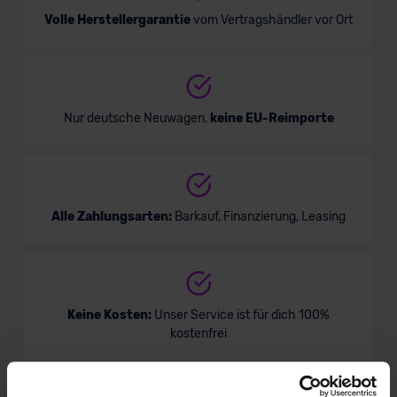
Volle Herstellergarantie
vom Vertragshändler vor Ort
Nur deutsche Neuwagen,
keine EU-Reimporte
Alle Zahlungsarten:
Barkauf, Finanzierung, Leasing
Keine Kosten:
Unser Service ist für dich 100%
kostenfrei