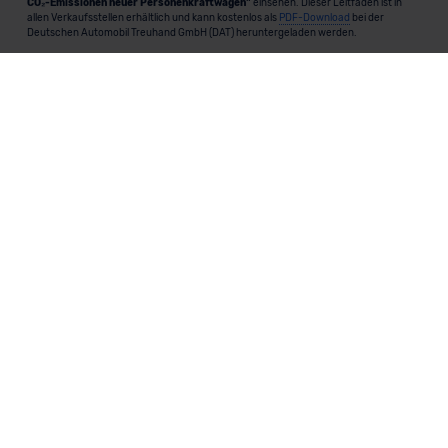
CO₂-Emissionen neuer Personenkraftwagen"
einsehen. Dieser Leitfaden ist in
allen Verkaufsstellen erhältlich und kann kostenlos als
PDF-Download
bei der
Deutschen Automobil Treuhand GmbH (DAT) heruntergeladen werden.
MeinAuto.de
ist eine 2007 gegründete, digitale Plattform, die
Neu- und Gebrauchtwagen als Leasing, Finanzierung oder
zum Kauf anbietet, transparent vergleichbar macht und
markenunabhängig berät.
Unternehmen
Produkte und Services
Informationen