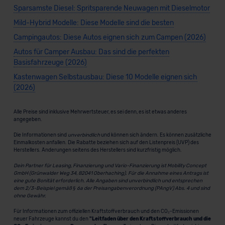
Sparsamste Diesel: Spritsparende Neuwagen mit Dieselmotor
Mild-Hybrid Modelle: Diese Modelle sind die besten
Campingautos: Diese Autos eignen sich zum Campen (2026)
Autos für Camper Ausbau: Das sind die perfekten
Basisfahrzeuge (2026)
Kastenwagen Selbstausbau: Diese 10 Modelle eignen sich
(2026)
Alle Preise sind inklusive Mehrwertsteuer, es sei denn, es ist etwas anderes
angegeben.
Die Informationen sind
unverbindlich
und können sich ändern. Es können zusätzliche
Einmalkosten anfallen. Die Rabatte beziehen sich auf den Listenpreis (UVP) des
Herstellers. Änderungen seitens des Herstellers sind kurzfristig möglich.
Dein Partner für Leasing, Finanzierung und Vario-Finanzierung ist Mobility Concept
GmbH (Grünwalder Weg 34, 82041 Oberhaching). Für die Annahme eines Antrags ist
eine gute Bonität erforderlich. Alle Angaben sind unverbindlich und entsprechen
dem 2/3-Beispiel gemäß § 6a der Preisangabenverordnung (PAngV) Abs. 4 und sind
ohne Gewähr.
Für Informationen zum offiziellen Kraftstoffverbrauch und den CO₂-Emissionen
neuer Fahrzeuge kannst du den
"Leitfaden über den Kraftstoffverbrauch und die