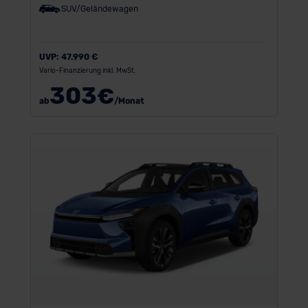
SUV/Geländewagen
UVP:
47.990 €
Vario-Finanzierung inkl. MwSt.
303
€
ab
/Monat