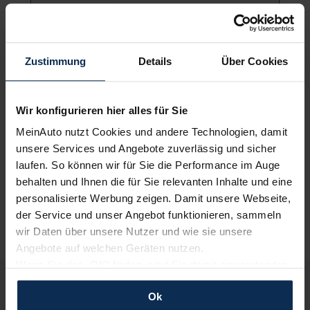
Toyota bZ4X Teamplayer 73kWh
Zustimmung
Details
Über Cookies
SUV/Geländewagen
Elektro
Automatik
224 PS
Wir konfigurieren hier alles für Sie
UVP:
49.080 €
MeinAuto nutzt Cookies und andere Technologien, damit
Vario-Finanzierung inkl. MwSt.
unsere Services und Angebote zuverlässig und sicher
289
€
ab
/Monat
laufen. So können wir für Sie die Performance im Auge
behalten und Ihnen die für Sie relevanten Inhalte und eine
Energieverbrauch (kombiniert) 13,9 kWh/100 km, CO₂-Emission
(kombiniert) 0,0 g/km, CO₂-Klasse A
personalisierte Werbung zeigen. Damit unsere Webseite,
der Service und unser Angebot funktionieren, sammeln
wir Daten über unsere Nutzer und wie sie unsere
Angebote auf welchen Geräten nutzen.
Wenn Sie das „OK“ finden, sind Sie damit einverstanden
und erlauben uns Cookies für unseren Service zu
Deine Vorteile bei MeinAuto.de
Ok
verwenden und diese Daten an Dritte weiterzugeben,