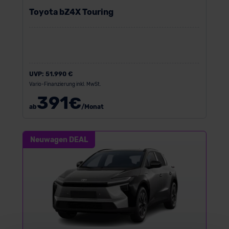
Toyota bZ4X Touring
UVP:
51.990 €
Vario-Finanzierung inkl. MwSt.
391
€
ab
/Monat
Neuwagen DEAL