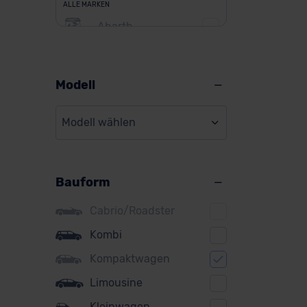
ALLE MARKEN
Abarth
Alfa Romeo
Alpine
Modell
Audi
Modell wählen
BMW
BYD
Bauform
Citroen
Cupra
Cabrio/Roadster
DS
Kombi
Kompaktwagen
Dacia
Limousine
Fiat
Kleinwagen