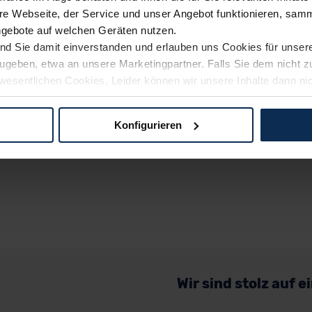
e Webseite, der Service und unser Angebot funktionieren, samm
ngebote auf welchen Geräten nutzen.
ind Sie damit einverstanden und erlauben uns Cookies für unse
rzugeben, etwa an unsere Marketingpartner. Falls Sie dem nicht
wesentlichen Cookies. Leider können wir unsere Inhalte dann ni
 dem Weg zu Ihrem Neuwagen unterstützen. Sie können die Einste
Konfigurieren
logien und Cookies gilt – soweit keine detaillierteren Angaben e
ger außerhalb der EU zu übermitteln oder dort verarbeiten zu la
rhalb der EU erfolgt, erfolgt dies ausschließlich auf der Grundl
 der EU-Kommission (Art. 45 Abs. 1 DSGVO), von Standarddate
n Sie hierzu Ihre Einwilligung freiwillig erteilen. Nähere Infor
 Sie über den Kontakt zu unserem Datenschutzbeauftragten un
Wir sind stolz auf 
pressum