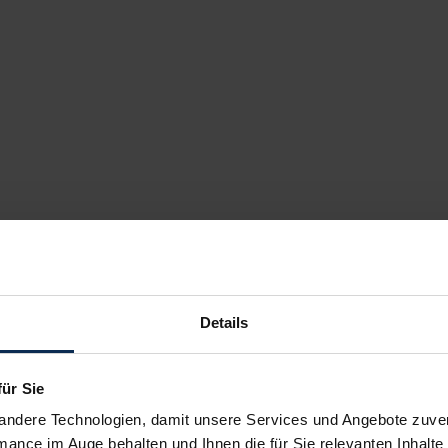
Details
für Sie
andere Technologien, damit unsere Services und Angebote zuverl
mance im Auge behalten und Ihnen die für Sie relevanten Inhalte 