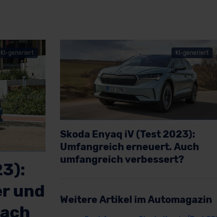
KI-generiert
KI-generiert
Skoda Enyaq iV (Test 2023):
Umfangreich erneuert. Auch
umfangreich verbessert?
3):
Artikel lesen
er und
Weitere Artikel im Automagazin
nach