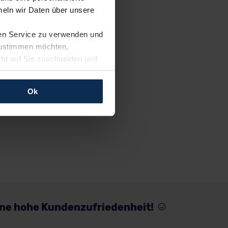
eln wir Daten über unsere
ren Service zu verwenden und
 zustimmen möchten,
cht auf Sie zuschneiden und
llungen jederzeit anpassen
Ok
rfolgen: Wir beabsichtigen
ssen. Soweit eine
age eines
nschutzklauseln (Art. 46
mationen zu den bestehenden
ter datenschutz@meinauto.de
eine hohe Kundenzufriedenheit!